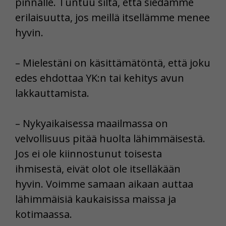
pinnalle. Tuntuu siltä, että siedämme
erilaisuutta, jos meillä itsellämme menee
hyvin.
– Mielestäni on käsittämätöntä, että joku
edes ehdottaa YK:n tai kehitys avun
lakkauttamista.
– Nykyaikaisessa maailmassa on
velvollisuus pitää huolta lähimmäisestä.
Jos ei ole kiinnostunut toisesta
ihmisestä, eivät olot ole itselläkään
hyvin. Voimme samaan aikaan auttaa
lähimmäisiä kaukaisissa maissa ja
kotimaassa.