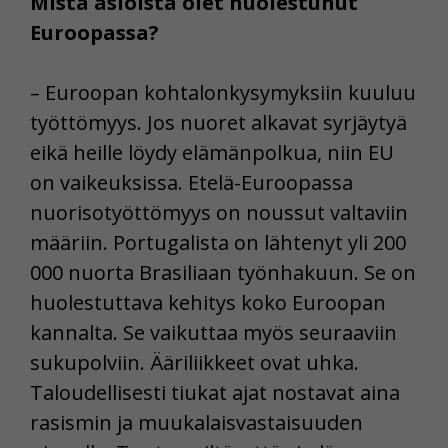
Mistä asioista olet huolestunut
Euroopassa?
– Euroopan kohtalonkysymyksiin kuuluu
työttömyys. Jos nuoret alkavat syrjäytyä
eikä heille löydy elämänpolkua, niin EU
on vaikeuksissa. Etelä-Euroopassa
nuorisotyöttömyys on noussut valtaviin
määriin. Portugalista on lähtenyt yli 200
000 nuorta Brasiliaan työnhakuun. Se on
huolestuttava kehitys koko Euroopan
kannalta. Se vaikuttaa myös seuraaviin
sukupolviin. Ääriliikkeet ovat uhka.
Taloudellisesti tiukat ajat nostavat aina
rasismin ja muukalaisvastaisuuden