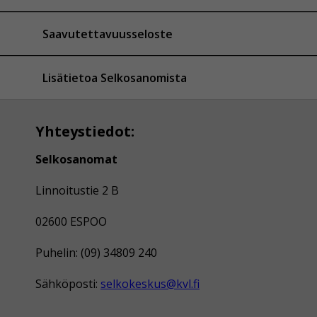
Saavutettavuusseloste
Lisätietoa Selkosanomista
Yhteystiedot:
Selkosanomat
Linnoitustie 2 B
02600 ESPOO
Puhelin: (09) 34809 240
Sähköposti:
selkokeskus@kvl.fi