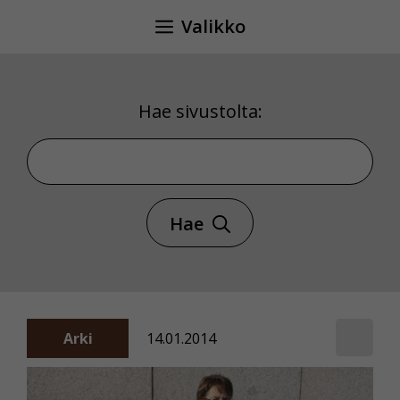
Siirry
Valikko
sisältöön
Hae sivustolta:
Hae sivustolta
Hae
Arki
14.01.2014