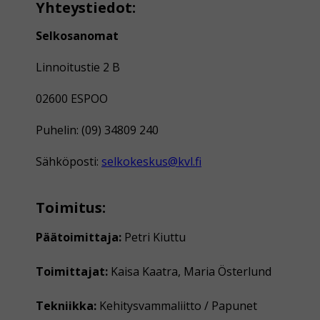
Yhteystiedot:
Selkosanomat
Linnoitustie 2 B
02600 ESPOO
Puhelin: (09) 34809 240
Sähköposti:
selkokeskus@kvl.fi
Toimitus:
Päätoimittaja:
Petri Kiuttu
Toimittajat:
Kaisa Kaatra, Maria Österlund
Tekniikka:
Kehitysvammaliitto / Papunet