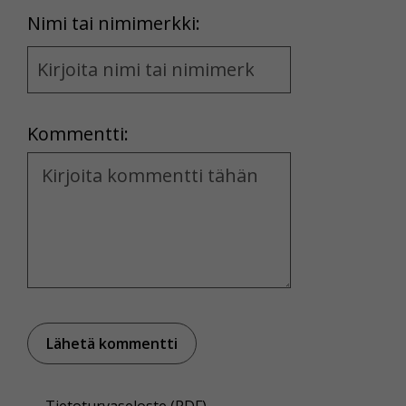
First
Nimi tai nimimerkki:
Name
and
Location
Kommentti:
Kommentti
Tietoturvaseloste (PDF)