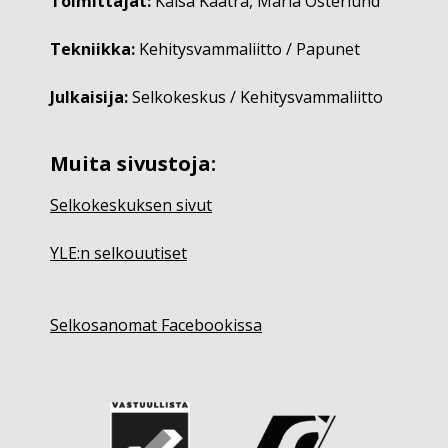
Toimittajat:
Kaisa Kaatra, Maria Österlund
Tekniikka:
Kehitysvammaliitto / Papunet
Julkaisija:
Selkokeskus / Kehitysvammaliitto
Muita sivustoja:
Selkokeskuksen sivut
YLE:n selkouutiset
Selkosanomat Facebookissa