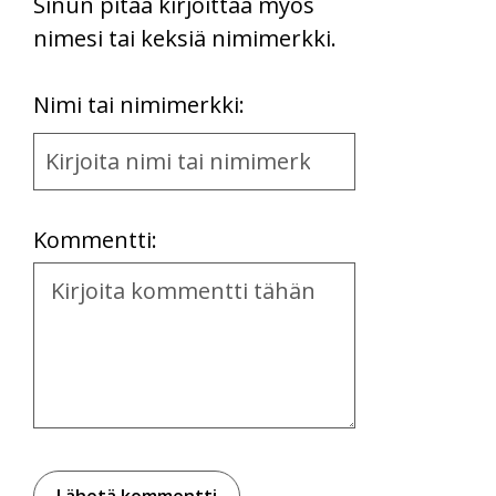
Sinun pitää kirjoittaa myös
nimesi tai keksiä nimimerkki.
First
Nimi tai nimimerkki:
Name
and
Location
Kommentti:
Kommentti