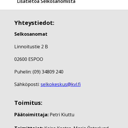
Lisätietoa Selkosanomista
Yhteystiedot:
Selkosanomat
Linnoitustie 2 B
02600 ESPOO
Puhelin: (09) 34809 240
Sähköposti:
selkokeskus@kvl.fi
Toimitus:
Päätoimittaja:
Petri Kiuttu