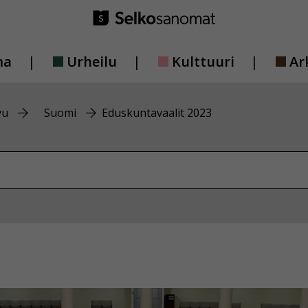
ma
Urheilu
Kulttuuri
Ar
vu
Suomi
Eduskuntavaalit 2023
vustolta