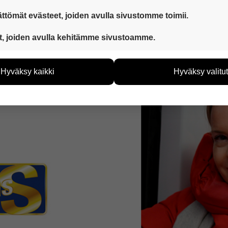
ttömät evästeet, joiden avulla sivustomme toimii.
 ovat aina käytössä, jotta sivustoamme voi käyttää sujuvasti ja t
t, joiden avulla kehitämme sivustoamme.
eiden avulla keräämme tietoa, miten sivustoamme käytetään. Ti
tää sivustoamme vastaamaan paremmin käyttäjien tarpeita. Tie
Hyväksy kaikki
Hyväksy valitut
vijämääristä ja siitä, mitä sivuja käytetään ja miten sivuilla li
ää henkilötietoja kuten nimiä, eikä tietoja voi yhdistää yksittäi
hyväksytkö näiden evästeiden käytön.