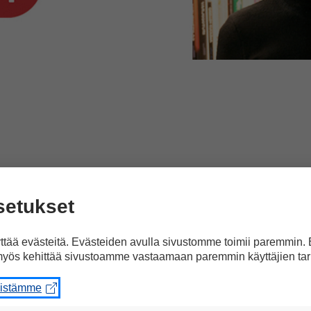
ia Guzenina, Timo Harakka, Krista Kiuru, Nasim
setukset
ostaa opetukseen ja koulutukseen.
tää evästeitä. Evästeiden avulla sivustomme toimii paremmin.
jen vähentämistä eli leikkauksia, jos ne ovat 
yös kehittää sivustoamme vastaamaan paremmin käyttäjien tar
alainen yhteiskunta menestyy paremmin, jos 
eistämme
njohtaja Sanna Marin sanoo.