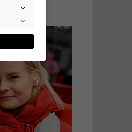
urvallisesti.
edon avulla
toa kerätään
ikutaan. Emme
seen