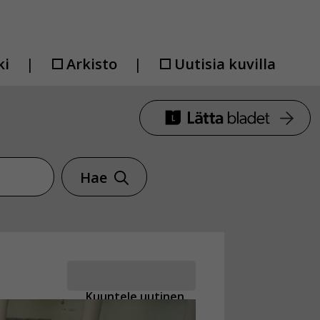
ki
Arkisto
Uutisia kuvilla
Hae
Kuuntele uutinen