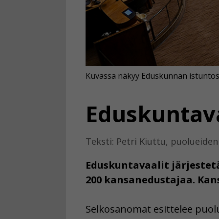
Kuvassa näkyy Eduskunnan istuntosa
Eduskuntava
Teksti: Petri Kiuttu, puolueid
Eduskuntavaalit järjestet
200 kansanedustajaa. Kan
Selkosanomat esittelee puol