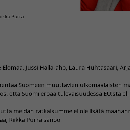
ikka Purra.
e Elomaa, Jussi Halla-aho, Laura Huhtasaari, Arj
hentää Suomeen muuttavien ulkomaalaisten mä
s, että Suomi eroaa tulevaisuudessa EU:sta eli
utta meidän ratkaisumme ei ole lisätä maahanmu
aa, Riikka Purra sanoo.