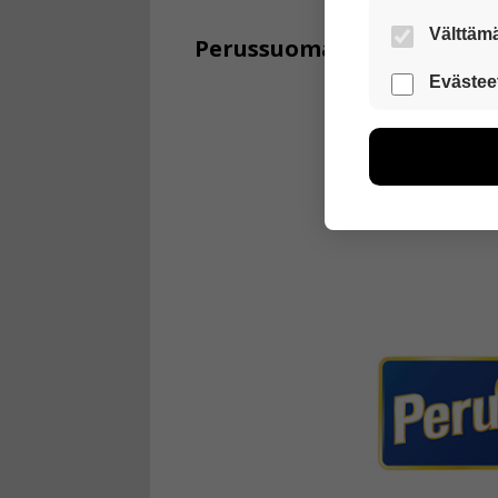
Välttämä
Perussuomalaiset (PS)
Nämä evästeet
Evästee
Näiden eväst
voimme kehit
esimerkiksi kä
kuitenkaan ker
käyttäjään.
Voit valita, 