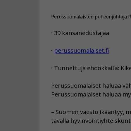
Perussuomalaisten puheenjohtaja Ri
· 39 kansanedustajaa
·
perussuomalaiset.fi
· Tunnettuja ehdokkaita: Kik
Perussuomalaiset haluaa vä
Perussuomalaiset haluaa myö
– Suomen väestö ikääntyy, m
tavalla hyvinvointiyhteiskunt