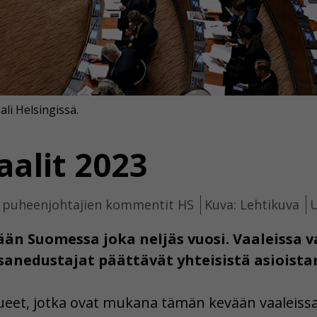
li Helsingissä.
alit 2023
en puheenjohtajien kommentit HS
Kuva: Lehtikuva
U
ään Suomessa joka neljäs vuosi. Vaaleissa v
sanedustajat päättävät yhteisistä asioist
ueet, jotka ovat mukana tämän kevään vaaleissa