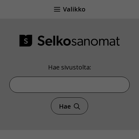
Siirry
Valikko
sisältöön
Hae sivustolta:
Hae sivustolta
Hae