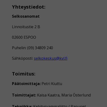
Yhteystiedot:
Selkosanomat
Linnoitustie 2 B
02600 ESPOO
Puhelin: (09) 34809 240
Sähköposti:
selkokeskus@kvl.fi
Toimitus:
Päätoimittaja:
Petri Kiuttu
Toimittajat:
Kaisa Kaatra, Maria Österlund
Tekniikka:
Kehitysvammaliitto / Papunet