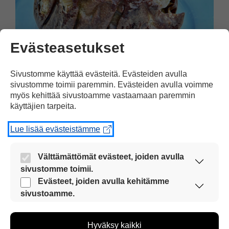
Evästeasetukset
Arki
09.06.2026
Sivustomme käyttää evästeitä. Evästeiden avulla
Raparperi on alkukesän
sivustomme toimii paremmin. Evästeiden avulla voimme
myös kehittää sivustoamme vastaamaan paremmin
herkku
käyttäjien tarpeita.
Raparperi kypsyy jo keväällä ja sitä
Lue lisää evästeistämme
kasvaa usein puutarhoissa ja pihoilla
Suomessa.
Välttämättömät evästeet, joiden avulla
sivustomme toimii.
Nämä evästeet ovat aina käytössä, jotta
Evästeet, joiden avulla kehitämme
sivustoamme voi käyttää sujuvasti ja turvallisesti.
sivustoamme.
Näiden evästeiden avulla keräämme tietoa, miten
sivustoamme käytetään. Tiedon avulla voimme
Hyväksy kaikki
kehittää sivustoamme vastaamaan paremmin