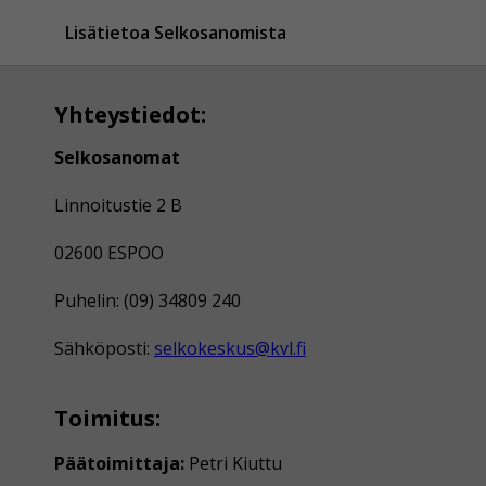
Lisätietoa Selkosanomista
Yhteystiedot:
Selkosanomat
Linnoitustie 2 B
02600 ESPOO
Puhelin: (09) 34809 240
Sähköposti:
selkokeskus@kvl.fi
Toimitus:
Päätoimittaja:
Petri Kiuttu