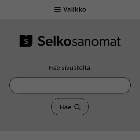
Siirry
Valikko
sisältöön
Hae sivustolta:
Hae sivustolta
Hae