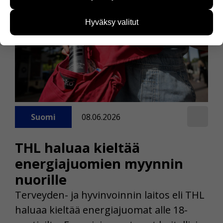
käyttäjien tarpeita. Tietoa kerätään esimerkiksi
kävijämääristä ja siitä, mitä sivuja käytetään ja
Hyväksy valitut
miten sivuilla liikutaan. Emme kuitenkaan kerää
henkilötietoja kuten nimiä, eikä tietoja voi yhdistää
yksittäiseen käyttäjään.
Voit valita, hyväksytkö näiden evästeiden käytön.
Suomi
08.06.2026
THL haluaa kieltää
energiajuomien myynnin
nuorille
Terveyden- ja hyvinvoinnin laitos eli THL
haluaa kieltää energiajuomat alle 18-