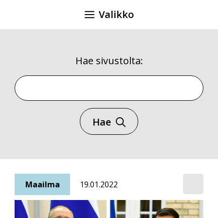
Siirry
Valikko
sisältöön
Hae sivustolta:
Hae sivustolta
Hae
Maailma
19.01.2022