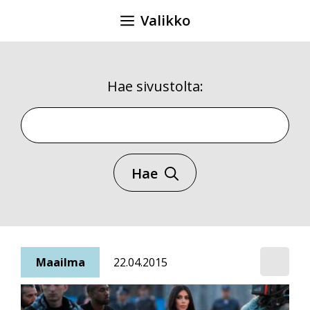
Siirry
Valikko
sisältöön
Hae sivustolta:
Hae sivustolta
Hae
Maailma
22.04.2015