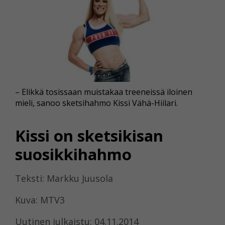
– Elikkä tosissaan muistakaa treeneissä iloinen
mieli, sanoo sketsihahmo Kissi Vähä-Hiilari.
Kissi on sketsikisan
suosikkihahmo
Teksti: Markku Juusola
Kuva: MTV3
Uutinen julkaistu: 04.11.2014