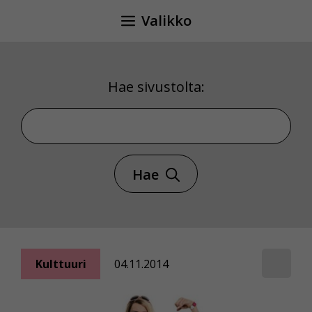
Siirry
Valikko
sisältöön
Hae sivustolta:
Hae sivustolta
Hae
Kulttuuri
04.11.2014