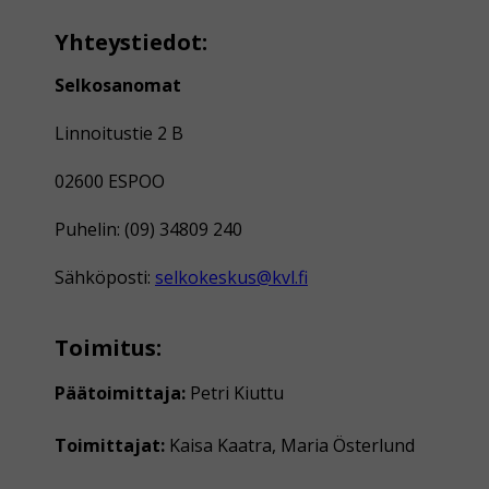
Yhteystiedot:
Selkosanomat
Linnoitustie 2 B
02600 ESPOO
Puhelin: (09) 34809 240
Sähköposti:
selkokeskus@kvl.fi
Toimitus:
Päätoimittaja:
Petri Kiuttu
Toimittajat:
Kaisa Kaatra, Maria Österlund