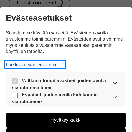
Tulosta uutinen
Evästeasetukset
Jaa Facebookissa
Sivustomme käyttää evästeitä. Evästeiden avulla
sivustomme toimii paremmin. Evästeiden avulla voimme
myös kehittää sivustoamme vastaamaan paremmin
käyttäjien tarpeita.
Lue lisää evästeistämme
Kommentoi
Välttämättömät evästeet, joiden avulla
sivustomme toimii.
Voit kirjoittaa mielipiteesi
Nämä evästeet ovat aina käytössä, jotta
Evästeet, joiden avulla kehitämme
sivustoamme voi käyttää sujuvasti ja turvallisesti.
sivustoamme.
uutisesta
Näiden evästeiden avulla keräämme tietoa, miten
kommenttilaatikkoon.
sivustoamme käytetään. Tiedon avulla voimme
Sinun pitää kirjoittaa myös
Hyväksy kaikki
kehittää sivustoamme vastaamaan paremmin
käyttäjien tarpeita. Tietoa kerätään esimerkiksi
nimesi tai keksiä nimimerkki.