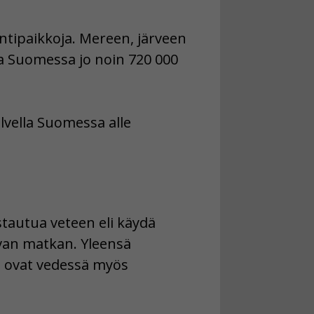
intipaikkoja. Mereen, järveen
taa Suomessa jo noin 720 000
lvella Suomessa alle
astautua veteen eli käydä
ivan matkan. Yleensä
t ovat vedessä myös