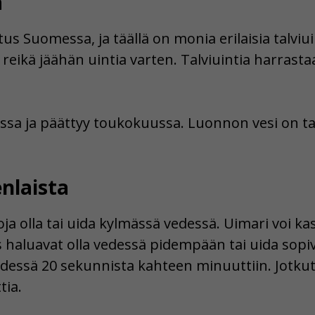
a
tus Suomessa, ja täällä on monia erilaisia talviu
 reikä jäähän uintia varten. Talviuintia harras
ussa ja päättyy toukokuussa. Luonnon vesi on ta
nlaista
poja olla tai uida kylmässä vedessä. Uimari voi k
s haluavat olla vedessä pidempään tai uida sop
edessä 20 sekunnista kahteen minuuttiin. Jotku
tia.