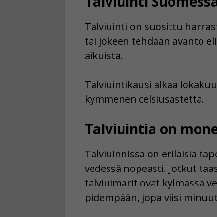
Talviuinti Suomess
Talviuinti on suosittu harras
tai jokeen tehdään avanto eli
aikuista.
Talviuintikausi alkaa lokaku
kymmenen celsiusastetta.
Talviuintia on mone
Talviuinnissa on erilaisia ta
vedessä nopeasti. Jotkut taa
talviuimarit ovat kylmässä v
pidempään, jopa viisi minuut