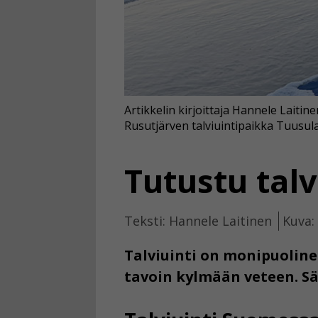
Artikkelin kirjoittaja Hannele Laiti
Rusutjärven talviuintipaikka Tuusul
Tutustu talv
Teksti: Hannele Laitinen
Kuva:
Talviuinti on monipuoline
tavoin kylmään veteen. Sä