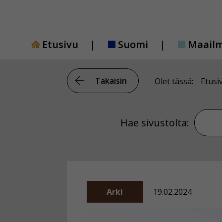
Siirry
sisältöön
Etusivu
Suomi
Maail
Takaisin
Olet tässä:
Etusi
Hae si
Hae sivustolta:
Arki
19.02.2024