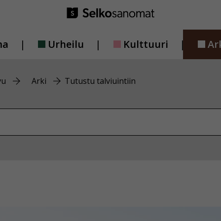
ma
Urheilu
Kulttuuri
Ar
vu
Arki
Tutustu talviuintiin
vustolta