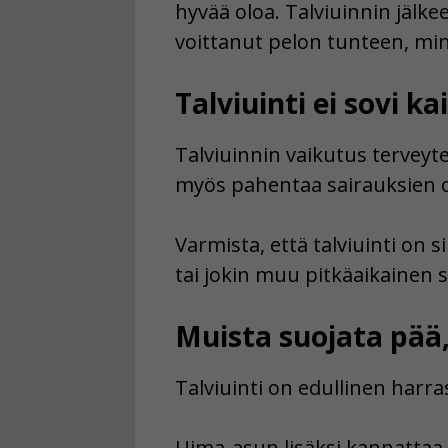
hyvää oloa. Talviuinnin jälke
voittanut pelon tunteen, min
Talviuinti ei sovi kai
Talviuinnin vaikutus terveyteen
myös pahentaa sairauksien oir
Varmista, että talviuinti on s
tai jokin muu pitkäaikainen s
Muista suojata pää, 
Talviuinti on edullinen harr
Uima-asun lisäksi kannattaa 