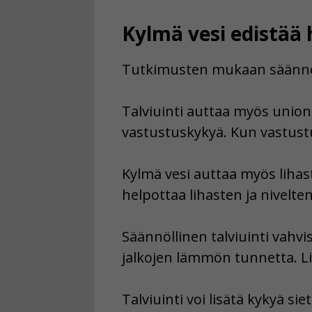
Kylmä vesi edistää 
Tutkimusten mukaan säännölli
Talviuinti auttaa myös uniong
vastustuskykyä. Kun vastustu
Kylmä vesi auttaa myös lihaste
helpottaa lihasten ja nivelte
Säännöllinen talviuinti vahvi
jalkojen lämmön tunnetta. Lis
Talviuinti voi lisätä kykyä si