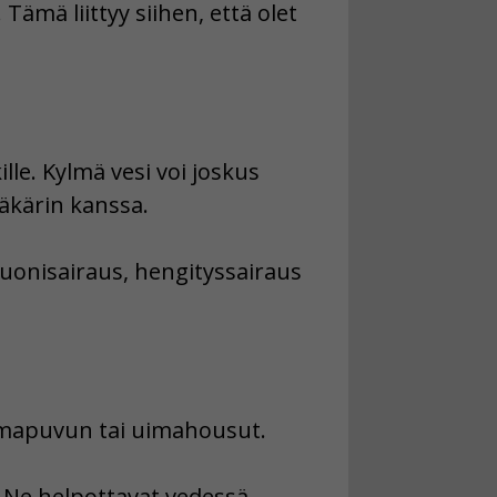
ämä liittyy siihen, että olet
ille. Kylmä vesi voi joskus
ääkärin kanssa.
isuonisairaus, hengityssairaus
uimapuvun tai uimahousut.
. Ne helpottavat vedessä