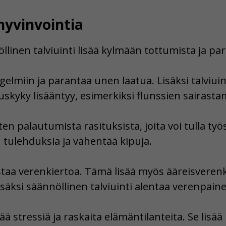
hyvinvointia
nen talviuinti lisää kylmään tottumista ja par
elmiin ja parantaa unen laatua. Lisäksi talviuin
skyky lisääntyy, esimerkiksi flunssien sairasta
n palautumista rasituksista, joita voi tulla työst
n tulehduksia ja vähentää kipuja.
staa verenkiertoa. Tämä lisää myös ääreisverenkie
äksi säännöllinen talviuinti alentaa verenpaine
etää stressiä ja raskaita elämäntilanteita. Se lis