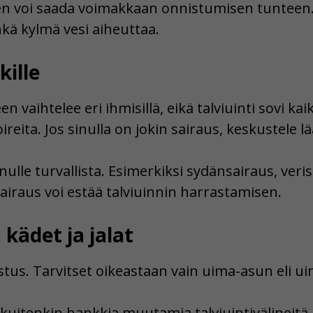
en voi saada voimakkaan onnistumisen tunteen. T
kä kylmä vesi aiheuttaa.
kille
 vaihtelee eri ihmisillä, eikä talviuinti sovi kaik
eita. Jos sinulla on jokin sairaus, keskustele l
inulle turvallista. Esimerkiksi sydänsairaus, ver
airaus voi estää talviuinnin harrastamisen.
kädet ja jalat
astus. Tarvitset oikeastaan vain uima-asun eli 
kuitenkin hankkia muutamia talviuintivälineitä