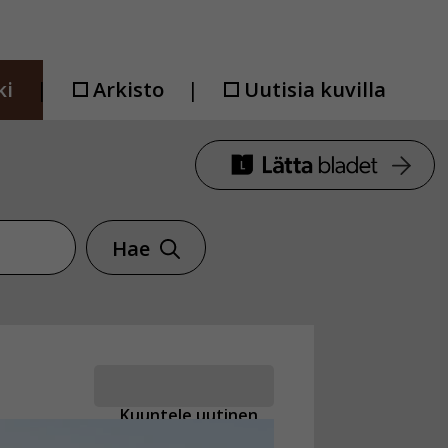
ki
Arkisto
Uutisia kuvilla
Hae
Kuuntele uutinen