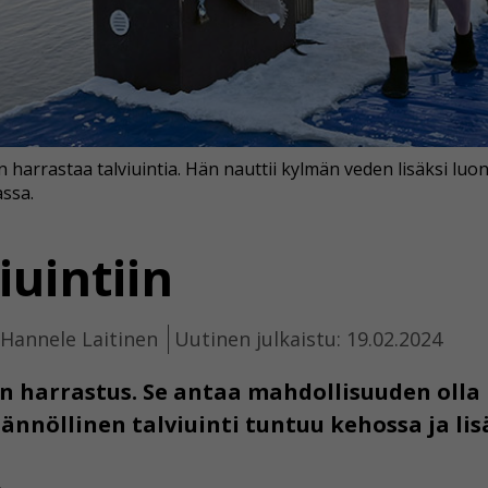
nen harrastaa talviuintia. Hän nauttii kylmän veden lisäksi 
assa.
iuintiin
 Hannele Laitinen
Uutinen julkaistu: 19.02.2024
n harrastus. Se antaa mahdollisuuden olla 
ännöllinen talviuinti tuntuu kehossa ja lis