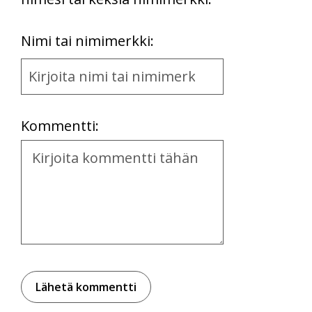
First
Nimi tai nimimerkki:
Name
and
Location
Kommentti:
Kommentti