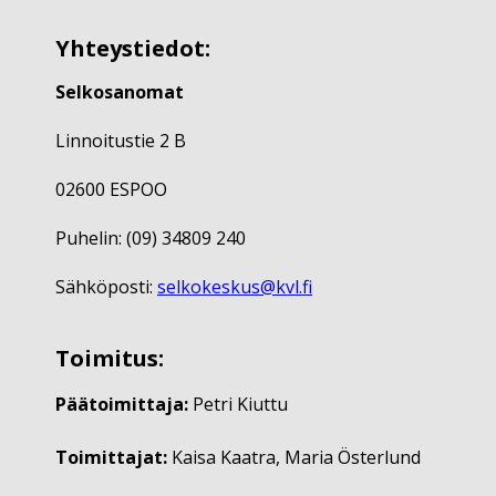
Yhteystiedot:
Selkosanomat
Linnoitustie 2 B
02600 ESPOO
Puhelin: (09) 34809 240
Sähköposti:
selkokeskus@kvl.fi
Toimitus:
Päätoimittaja:
Petri Kiuttu
Toimittajat:
Kaisa Kaatra, Maria Österlund