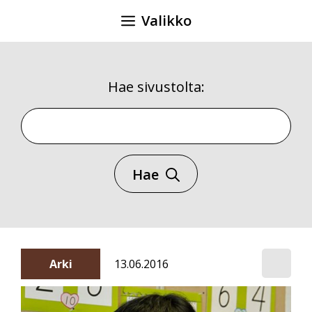
Siirry
Valikko
sisältöön
Hae sivustolta:
Hae sivustolta
Hae
Arki
13.06.2016