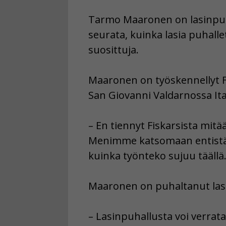
Tarmo Maaronen on lasinpuhalt
seurata, kuinka lasia puhallet
suosittuja.
Maaronen on työskennellyt Fi
San Giovanni Valdarnossa Ita
– En tiennyt Fiskarsista mitää
Menimme katsomaan entistä n
kuinka työnteko sujuu täällä.
Maaronen on puhaltanut lasi
– Lasinpuhallusta voi verrat