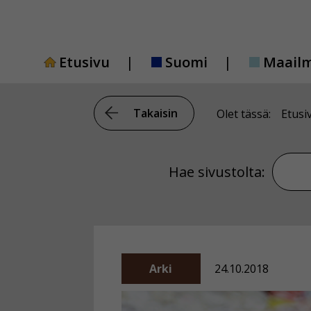
Siirry
sisältöön
Etusivu
Suomi
Maail
Takaisin
Olet tässä:
Etusi
Hae si
Hae sivustolta:
Arki
24.10.2018