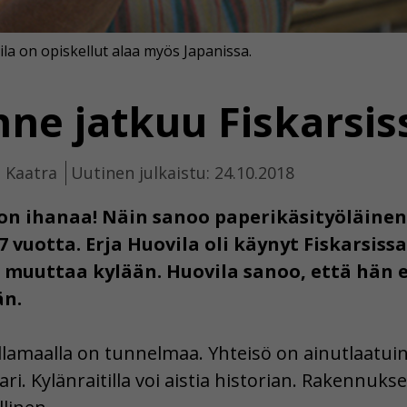
vila on opiskellut alaa myös Japanissa.
nne jatkuu Fiskarsis
a Kaatra
Uutinen julkaistu: 24.10.2018
 on ihanaa! Näin sanoo paperikäsityöläinen
7 vuotta. Erja Huovila oli käynyt Fiskarsis
muuttaa kylään. Huovila sanoo, että hän e
än.
llamaalla on tunnelmaa. Yhteisö on ainutlaatui
ri. Kylänraitilla voi aistia historian. Rakennukse