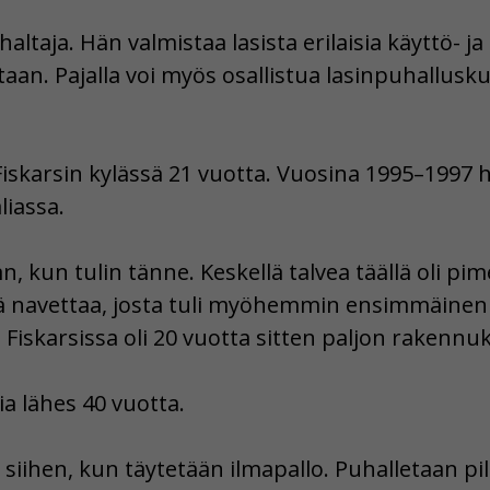
aja. Hän valmistaa lasista erilaisia käyttö- ja t
aan. Pajalla voi myös osallistua lasinpuhalluskur
skarsin kylässä 21 vuotta. Vuosina 1995–1997 h
liassa.
n, kun tulin tänne. Keskellä talvea täällä oli pim
avettaa, josta tuli myöhemmin ensimmäinen lasi
 Fiskarsissa oli 20 vuotta sitten paljon rakennu
a lähes 40 vuotta.
a siihen, kun täytetään ilmapallo. Puhalletaan p