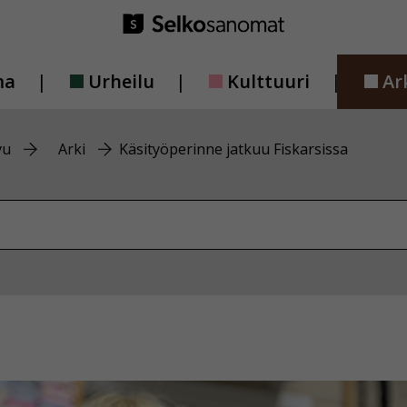
ma
Urheilu
Kulttuuri
Ar
vu
Arki
Käsityöperinne jatkuu Fiskarsissa
vustolta