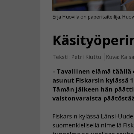
Erja Huovila on paperitaiteilija. Huo
Käsityöperi
Teksti: Petri Kiuttu
Kuva: Kais
– Tavallinen elämä täällä
asunut Fiskarsin kylässä 1
Tämän jälkeen hän päätti 
vaistonvaraista päätöstä
Fiskarsin kylässä Länsi-Uude
suomenkielisellä nimellä Fiska