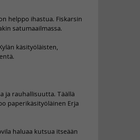
on helppo ihastua. Fiskarsin
sakin satumaailmassa.
Kylän käsityöläisten,
entä.
 ja rauhallisuutta. Täällä
noo paperikäsityöläinen Erja
ovila haluaa kutsua itseään