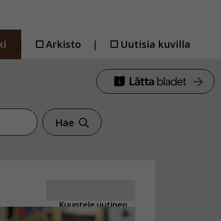
ki
Arkisto
Uutisia kuvilla
Hae
Kuuntele uutinen