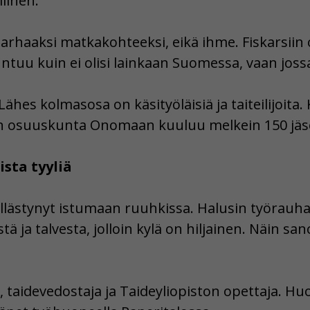
linen.
parhaaksi matkakohteeksi, eikä ihme. Fiskarsiin 
tuu kuin ei olisi lainkaan Suomessa, vaan jos
ähes kolmasosa on käsityöläisiä ja taiteilijoita. 
iden osuuskunta Onomaan kuuluu melkein 150 jäs
ista tyyliä
kyllästynyt istumaan ruuhkissa. Halusin työrauhaa
tä ja talvesta, jolloin kylä on hiljainen. Näin sa
, taidevedostaja ja Taideyliopiston opettaja. Hu