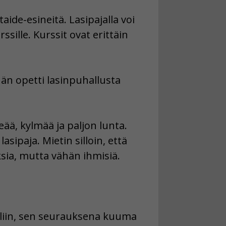
aide-esineitä. Lasipajalla voi
ssille. Kurssit ovat erittäin
än opetti lasinpuhallusta
eää, kylmää ja paljon lunta.
paja. Mietin silloin, että
ksia, mutta vähän ihmisiä.
illiin, sen seurauksena kuuma