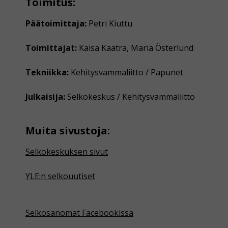
Toimitus:
Päätoimittaja:
Petri Kiuttu
Toimittajat:
Kaisa Kaatra, Maria Österlund
Tekniikka:
Kehitysvammaliitto / Papunet
Julkaisija:
Selkokeskus / Kehitysvammaliitto
Muita sivustoja:
Selkokeskuksen sivut
YLE:n selkouutiset
Selkosanomat Facebookissa