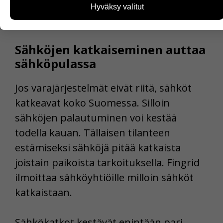
ovat viimeinen apu ja niitä käytetään
kävijämääristä ja siitä, mitä sivuja käytetään ja miten
Hyväksy valitut
sivuilla liikutaan. Emme kuitenkaan kerää
harvoin.
henkilötietoja kuten nimiä, eikä tietoja voi yhdistää
yksittäiseen käyttäjään.
Sähköjen katkaiseminen auttaa
Voit valita, hyväksytkö näiden evästeiden käytön.
sähköpulassa
Jos varajärjestelmät eivät riitä, sähköt
katkeavat koko Suomessa. Silloin
sähköjen palautuminen voi kestää
todella kauan. Tällaisen tilanteen
estämiseksi sähköjä pitää katkaista
joistain paikoista tarkoituksella. Fingrid
ilmoittaa sähköyhtiöille milloin sähköt
katkaistaan.
Sähkökatkot kestävät enintään pari