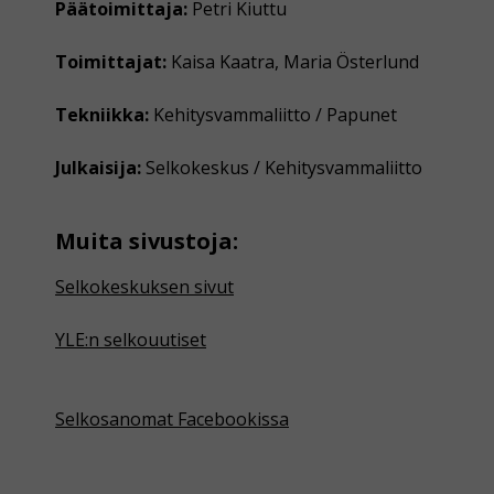
Päätoimittaja:
Petri Kiuttu
Toimittajat:
Kaisa Kaatra, Maria Österlund
Tekniikka:
Kehitysvammaliitto / Papunet
Julkaisija:
Selkokeskus / Kehitysvammaliitto
Muita sivustoja:
Selkokeskuksen sivut
YLE:n selkouutiset
Selkosanomat Facebookissa