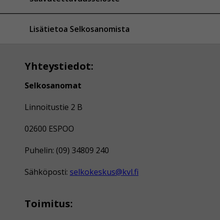
Lisätietoa Selkosanomista
Yhteystiedot:
Selkosanomat
Linnoitustie 2 B
02600 ESPOO
Puhelin: (09) 34809 240
Sähköposti:
selkokeskus@kvl.fi
Toimitus: