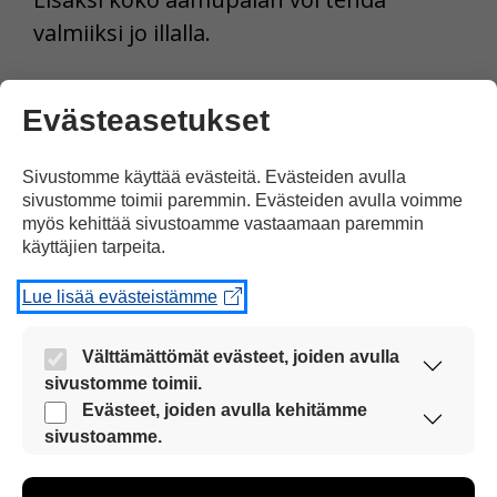
valmiiksi jo illalla.
ADHD ja aistikuormitus
Evästeasetukset
Ihmisellä on viisi perusaistia: näkö-,
Sivustomme käyttää evästeitä. Evästeiden avulla
kuulo-, tunto-, haju- ja makuaisti. Näiden
sivustomme toimii paremmin. Evästeiden avulla voimme
aistien kautta tulevat aistiärsykkeet
myös kehittää sivustoamme vastaamaan paremmin
käyttäjien tarpeita.
aiheuttavat aistikuormitusta.
Lue lisää evästeistämme
ADHD:ssä ihmisen on vaikeampi käsitellä
aistiärsykkeitä kuin ihmisten yleensä.
Välttämättömät evästeet, joiden avulla
Aivot käsittelevät ADHD:ssä
sivustomme toimii.
Nämä evästeet ovat aina käytössä, jotta
Evästeet, joiden avulla kehitämme
perusaisteista tulevia aistimuksia eri
sivustoamme voi käyttää sujuvasti ja turvallisesti.
sivustoamme.
tavalla kuin normaalisti.
Näiden evästeiden avulla keräämme tietoa, miten
sivustoamme käytetään. Tiedon avulla voimme