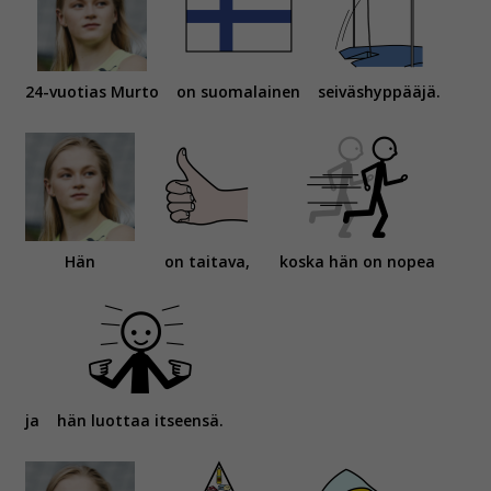
24-vuotias Murto
on suomalainen
seiväshyppääjä.
Hän
on taitava,
koska hän on nopea
ja
hän luottaa itseensä.