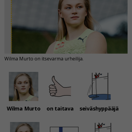
Wilma Murto on itsevarma urheilija.
Wilma Murto
on taitava
seiväshyppääjä