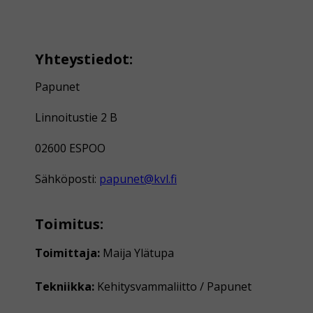
Yhteystiedot:
Papunet
Linnoitustie 2 B
02600 ESPOO
Sähköposti:
papunet@kvl.fi
Toimitus:
Toimittaja:
Maija Ylätupa
Tekniikka:
Kehitysvammaliitto / Papunet