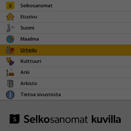
Selkosanomat
Etusivu
Suomi
Maailma
Urheilu
Kulttuuri
Arki
Arkisto
Tietoa sivustosta