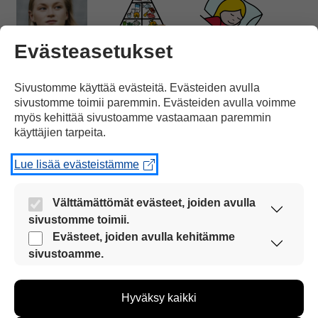
Evästeasetukset
Wilma Murto
syö terveellisesti,
nukkuu hyvin
ja
Sivustomme käyttää evästeitä. Evästeiden avulla
sivustomme toimii paremmin. Evästeiden avulla voimme
myös kehittää sivustoamme vastaamaan paremmin
käyttäjien tarpeita.
Lue lisää evästeistämme
harjoittelee
tarkan ohjelman mukaan.
Välttämättömät evästeet, joiden avulla
sivustomme toimii.
Nämä evästeet ovat aina käytössä, jotta
Evästeet, joiden avulla kehitämme
sivustoamme voi käyttää sujuvasti ja turvallisesti.
sivustoamme.
Näiden evästeiden avulla keräämme tietoa, miten
Hän
on voittanut kaksi kultamitalia
sivustoamme käytetään. Tiedon avulla voimme
Hyväksy kaikki
kehittää sivustoamme vastaamaan paremmin
käyttäjien tarpeita. Tietoa kerätään esimerkiksi