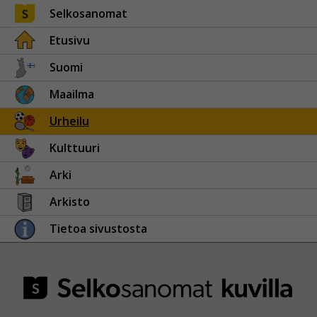
Selkosanomat
Etusivu
Suomi
Maailma
Urheilu
Kulttuuri
Arki
Arkisto
Tietoa sivustosta