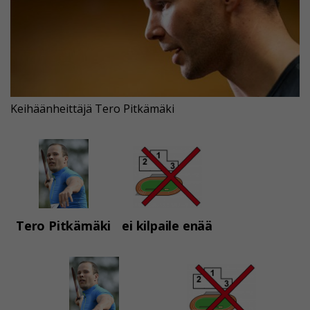
Keihäänheittäjä Tero Pitkämäki
Tero Pitkämäki
ei kilpaile enää