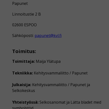
Papunet
Linnoitustie 2 B
02600 ESPOO
Sähköposti:
papunet@kvl.fi
Toimitus:
Toimittaja:
Maija Ylätupa
Tekniikka:
Kehitysvammaliitto / Papunet
Julkaisija:
Kehitysvammaliitto / Papunet ja
Selkokeskus
Yhteistyössä:
Selkosanomat ja Lätta bladet med
symbolstöd