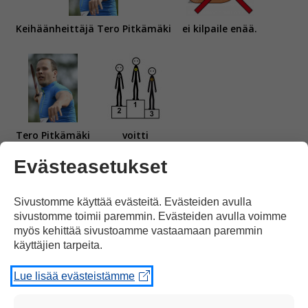
Keihäänheittäjä Tero Pitkämäki
ei kilpaile enää.
Tero Pitkämäki
voitti
Evästeasetukset
Sivustomme käyttää evästeitä. Evästeiden avulla
sivustomme toimii paremmin. Evästeiden avulla voimme
myös kehittää sivustoamme vastaamaan paremmin
7 mitalia
käyttäjien tarpeita.
Lue lisää evästeistämme