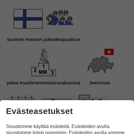
Suomen miesten jääkiekkojoukkue
pelaa maailmanmestaruuskisoissa
Sveitsissä.
Evästeasetukset
Sivustomme käyttää evästeitä. Evästeiden avulla
Lauantaina
Suomi
pelaa välierissä
sivustomme toimii paremmin. Evästeiden avulla voimme