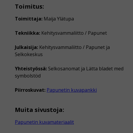
Toimitus:
Toimittaja:
Maija Ylätupa
Tekniikka:
Kehitysvammaliitto / Papunet
Julkaisija:
Kehitysvammaliitto / Papunet ja
Selkokeskus
Yhteistyössä:
Selkosanomat ja Lätta bladet med
symbolstöd
Piirroskuvat:
Papunetin kuvapankki
Muita sivustoja:
Papunetin kuvamateriaalit