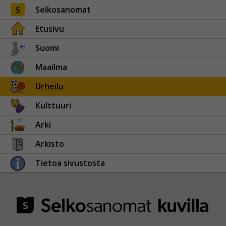
Selkosanomat
Etusivu
Suomi
Maailma
Urheilu
Kulttuuri
Arki
Arkisto
Tietoa sivustosta