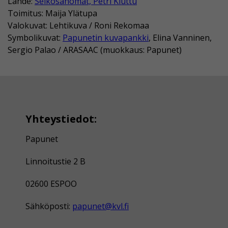
Lähde:
Selkosanomat, Petri Kiuttu
Toimitus: Maija Ylätupa
Valokuvat: Lehtikuva / Roni Rekomaa
Symbolikuvat:
Papunetin kuvapankki
, Elina Vanninen,
Sergio Palao / ARASAAC (muokkaus: Papunet)
Yhteystiedot:
Papunet
Linnoitustie 2 B
02600 ESPOO
Sähköposti:
papunet@kvl.fi