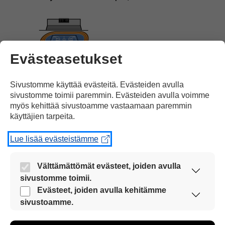
Evästeasetukset
jota pelataan urheiluhallissa.
Sivustomme käyttää evästeitä. Evästeiden avulla
sivustomme toimii paremmin. Evästeiden avulla voimme
myös kehittää sivustoamme vastaamaan paremmin
käyttäjien tarpeita.
Lue lisää evästeistämme
Lähes 70 000 suomalaista
pelaa salibandya.
Välttämättömät evästeet, joiden avulla
sivustomme toimii.
Nämä evästeet ovat aina käytössä, jotta
Evästeet, joiden avulla kehitämme
sivustoamme voi käyttää sujuvasti ja turvallisesti.
sivustoamme.
Näiden evästeiden avulla keräämme tietoa, miten
sivustoamme käytetään. Tiedon avulla voimme