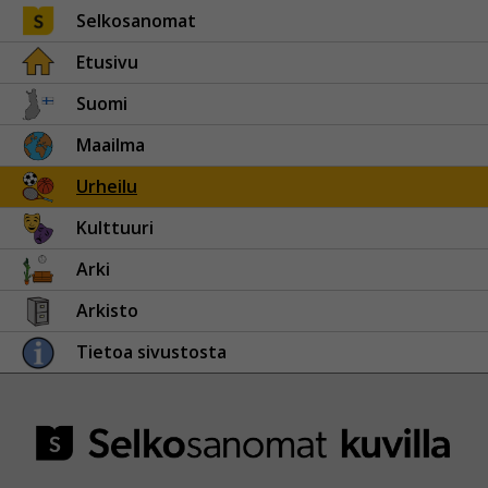
Selkosanomat
Etusivu
Suomi
Maailma
Urheilu
Kulttuuri
Arki
Arkisto
Tietoa sivustosta