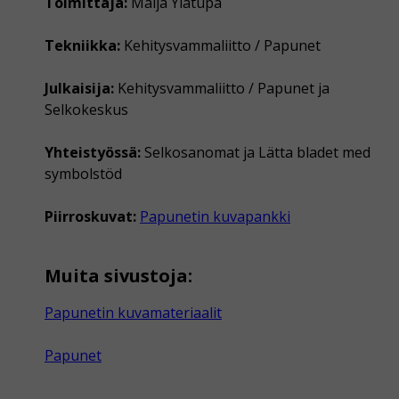
Toimittaja:
Maija Ylätupa
Tekniikka:
Kehitysvammaliitto / Papunet
Julkaisija:
Kehitysvammaliitto / Papunet ja
Selkokeskus
Yhteistyössä:
Selkosanomat ja Lätta bladet med
symbolstöd
Piirroskuvat:
Papunetin kuvapankki
Muita sivustoja:
Papunetin kuvamateriaalit
Papunet