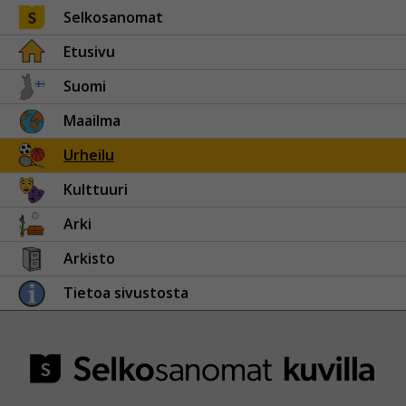
Selkosanomat
Etusivu
Suomi
Maailma
Urheilu
Kulttuuri
Arki
Arkisto
Tietoa sivustosta