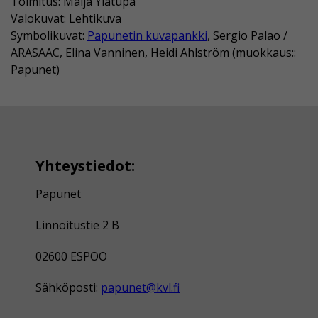
Toimitus: Maija Ylätupa
Valokuvat: Lehtikuva
Symbolikuvat:
Papunetin kuvapankki
, Sergio Palao /
ARASAAC, Elina Vanninen, Heidi Ahlström (muokkaus::
Papunet)
Yhteystiedot:
Papunet
Linnoitustie 2 B
02600 ESPOO
Sähköposti:
papunet@kvl.fi