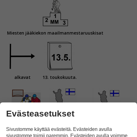
Miesten jääkiekon maailmanmestaruuskisat
alkavat
13. toukokuuta.
Evästeasetukset
Ottelut pelataan
Tampereella
ja
Helsingissä.
Sivustomme käyttää evästeitä. Evästeiden avulla
sivustomme toimii paremmin. Evästeiden avulla voimme