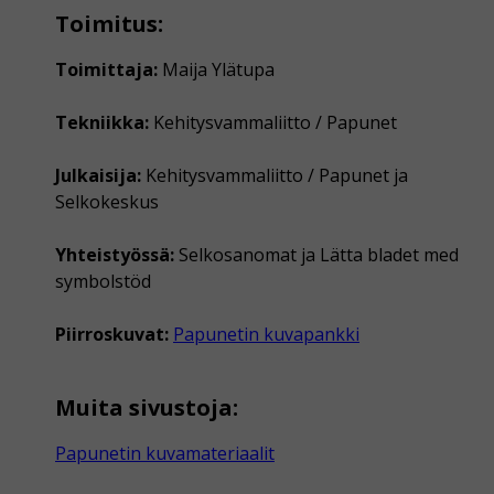
Toimitus:
Toimittaja:
Maija Ylätupa
Tekniikka:
Kehitysvammaliitto / Papunet
Julkaisija:
Kehitysvammaliitto / Papunet ja
Selkokeskus
Yhteistyössä:
Selkosanomat ja Lätta bladet med
symbolstöd
Piirroskuvat:
Papunetin kuvapankki
Muita sivustoja:
Papunetin kuvamateriaalit