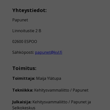
Yhteystiedot:
Papunet
Linnoitustie 2 B
02600 ESPOO
Sähköposti:
papunet@kvl.fi
Toimitus:
Toimittaja:
Maija Ylätupa
Tekniikka:
Kehitysvammaliitto / Papunet
Julkaisija:
Kehitysvammaliitto / Papunet ja
Selkokeskus