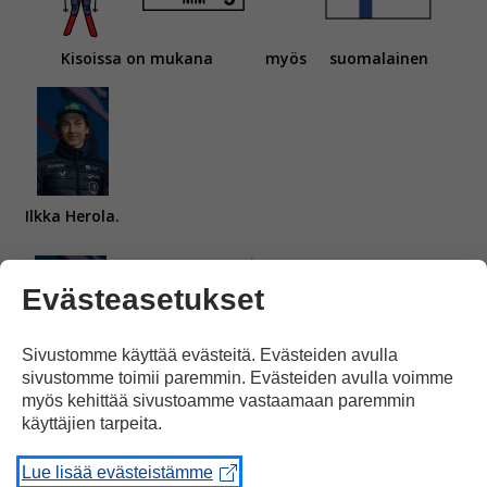
Kisoissa on mukana
myös
suomalainen
Ilkka Herola.
Evästeasetukset
Sivustomme käyttää evästeitä. Evästeiden avulla
sivustomme toimii paremmin. Evästeiden avulla voimme
Ilkka Herola
kilpailee yhdistetyn kisassa,
myös kehittää sivustoamme vastaamaan paremmin
käyttäjien tarpeita.
Lue lisää evästeistämme