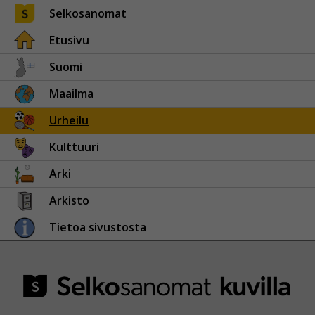
Selkosanomat
Etusivu
Suomi
Maailma
Urheilu
Kulttuuri
Arki
Arkisto
Tietoa sivustosta