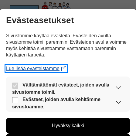
Evästeasetukset
pelasi Argentiinan joukkueessa
ja
Sivustomme käyttää evästeitä. Evästeiden avulla
sivustomme toimii paremmin. Evästeiden avulla voimme
myös kehittää sivustoamme vastaamaan paremmin
käyttäjien tarpeita.
Lue lisää evästeistämme
voitti kultaa ja hopeaa.
Välttämättömät evästeet, joiden avulla
sivustomme toimii.
Nämä evästeet ovat aina käytössä, jotta
Evästeet, joiden avulla kehitämme
sivustoamme voi käyttää sujuvasti ja turvallisesti.
sivustoamme.
Näiden evästeiden avulla keräämme tietoa, miten
sivustoamme käytetään. Tiedon avulla voimme
Hyväksy kaikki
kehittää sivustoamme vastaamaan paremmin
Kun hän alkoi käyttää päihteitä,
vaikeudet alkoivat.
käyttäjien tarpeita. Tietoa kerätään esimerkiksi