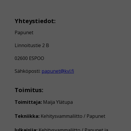
Yhteystiedot:
Papunet
Linnoitustie 2 B
02600 ESPOO
Sähköposti:
papunet@kvl.fi
Toimitus:
Toimittaja:
Maija Ylätupa
Tekniikka:
Kehitysvammaliitto / Papunet
Julkaisija:
Kehitysvammaliitto / Papunet ja