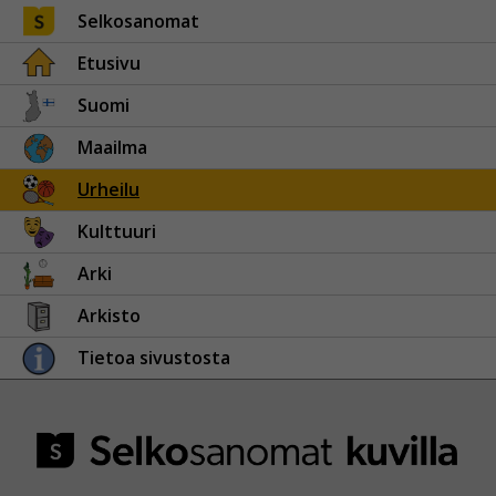
Selkosanomat
Etusivu
Suomi
Maailma
Urheilu
Kulttuuri
Arki
Arkisto
Tietoa sivustosta