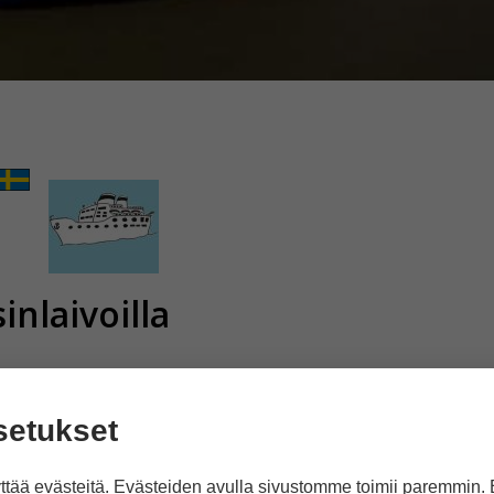
inlaivoilla
setukset
tää evästeitä. Evästeiden avulla sivustomme toimii paremmin.