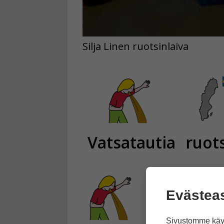
Silja Linen ruotsinlaiva
Vatsatautia
ruots
Evästea
Sivustomme käyt