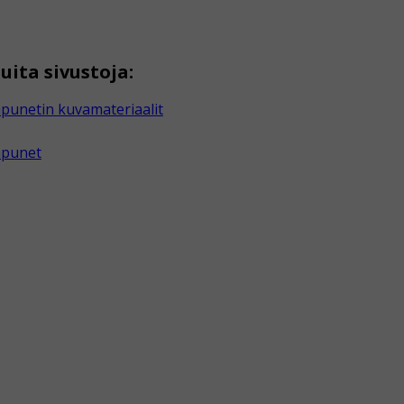
uita sivustoja:
punetin kuvamateriaalit
apunet