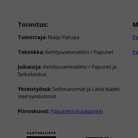
Toimitus:
M
Toimittaja:
Maija Ylätupa
Pa
Tekniikka:
Kehitysvammaliitto / Papunet
P
Julkaisija:
Kehitysvammaliitto / Papunet ja
Selkokeskus
Yhteistyössä:
Selkosanomat ja Lätta bladet
med symbolstöd
Piirroskuvat:
Papunetin kuvapankki