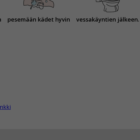
n
pesemään kädet hyvin
vessakäyntien jälkeen.
nkki