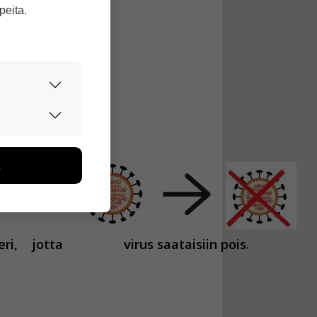
ngin välillä.
peita.
urvallisesti.
ä.
edon avulla
toa kerätään
ikutaan. Emme
seen
ri,
jotta
virus saataisiin pois.