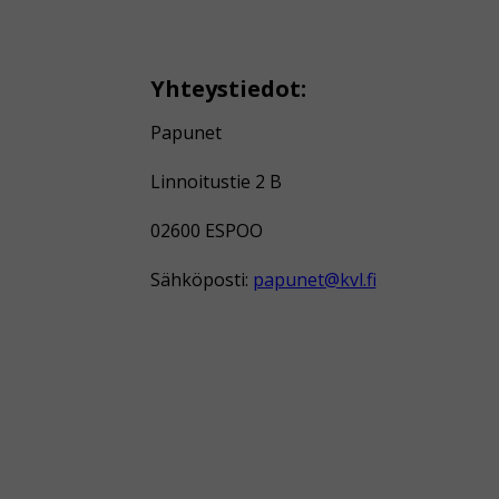
Yhteystiedot:
Papunet
Linnoitustie 2 B
02600 ESPOO
Sähköposti:
papunet@kvl.fi