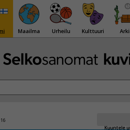
mi
Maailma
Urheilu
Kulttuuri
Arki
016
Kuuntele u