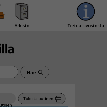
Arkisto
Tietoa sivustosta
Hae
Tulosta uutinen
utinen