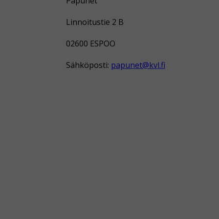
Papunet
Linnoitustie 2 B
02600 ESPOO
Sähköposti:
papunet@kvl.fi