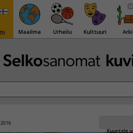
mi
Maailma
Urheilu
Kulttuuri
Arki
.2016
Kuuntele u