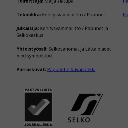
Toimittaja:
Maija Ylätupa
Pa
Tekniikka:
Kehitysvammaliitto / Papunet
P
Julkaisija:
Kehitysvammaliitto / Papunet ja
Selkokeskus
Yhteistyössä:
Selkosanomat ja Lätta bladet
med symbolstöd
Piirroskuvat:
Papunetin kuvapankki