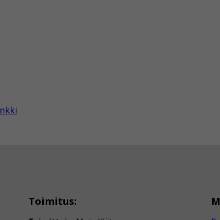
nkki
Toimitus:
M