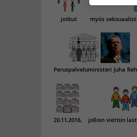
Voit valita, 
jotkut
myös seksuaalist
Peruspalveluministeri Juha Reh
20.11.2016,
jolloin viettiin la