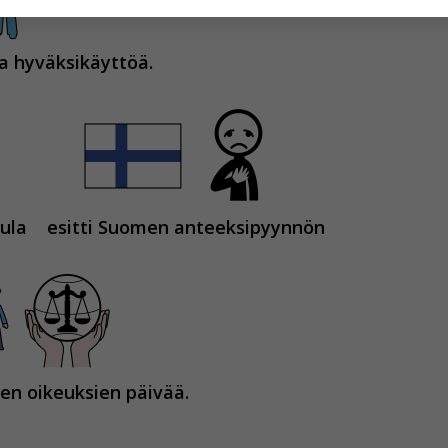
hyväksytkö näiden evästeiden käytön.
a hyväksikäyttöä.
ula
esitti Suomen anteeksipyynnön
sten oikeuksien päivää.