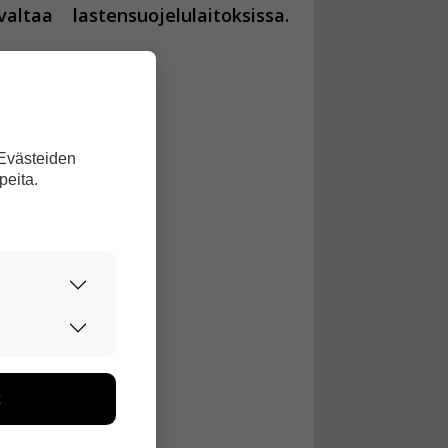
valtaa
lastensuojelulaitoksissa.
 Evästeiden
peita.
urvallisesti.
,
edon avulla
toa kerätään
ikutaan. Emme
seen