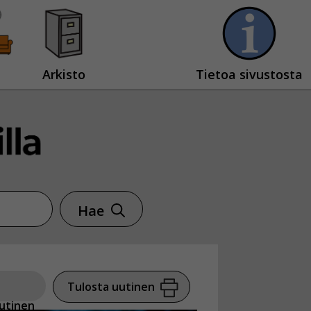
Arkisto
Tietoa sivustosta
Hae
Tulosta uutinen
utinen