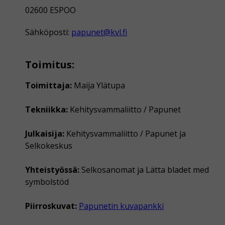
02600 ESPOO
Sähköposti:
papunet@kvl.fi
Toimitus:
Toimittaja:
Maija Ylätupa
Tekniikka:
Kehitysvammaliitto / Papunet
Julkaisija:
Kehitysvammaliitto / Papunet ja
Selkokeskus
Yhteistyössä:
Selkosanomat ja Lätta bladet med
symbolstöd
Piirroskuvat:
Papunetin kuvapankki