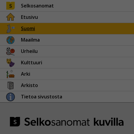
Selkosanomat
Etusivu
Suomi
Maailma
Urheilu
Kulttuuri
Arki
Arkisto
Tietoa sivustosta