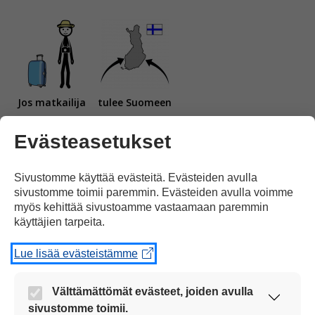
Jos matkailija
tulee Suomeen
Evästeasetukset
Sivustomme käyttää evästeitä. Evästeiden avulla
sivustomme toimii paremmin. Evästeiden avulla voimme
riskimaasta,
myös kehittää sivustoamme vastaamaan paremmin
käyttäjien tarpeita.
Lue lisää evästeistämme
Välttämättömät evästeet, joiden avulla
sivustomme toimii.
hänen täytyy
olla kotona karanteenissa