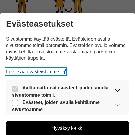
miehiä
ja
transsukupuolia.
Evästeasetukset
Sivustomme käyttää evästeitä. Evästeiden avulla
sivustomme toimii paremmin. Evästeiden avulla voimme
myös kehittää sivustoamme vastaamaan paremmin
käyttäjien tarpeita.
Tasa-arvo
koskee myös seksuaalivähemmistöjä:
Lue lisää evästeistämme
Välttämättömät evästeet, joiden avulla
sivustomme toimii.
Nämä evästeet ovat aina käytössä, jotta
Evästeet, joiden avulla kehitämme
sivustoamme voi käyttää sujuvasti ja turvallisesti.
homoseksuaaleja
ja
sivustoamme.
Näiden evästeiden avulla keräämme tietoa, miten
sivustoamme käytetään. Tiedon avulla voimme
Hyväksy kaikki
kehittää sivustoamme vastaamaan paremmin