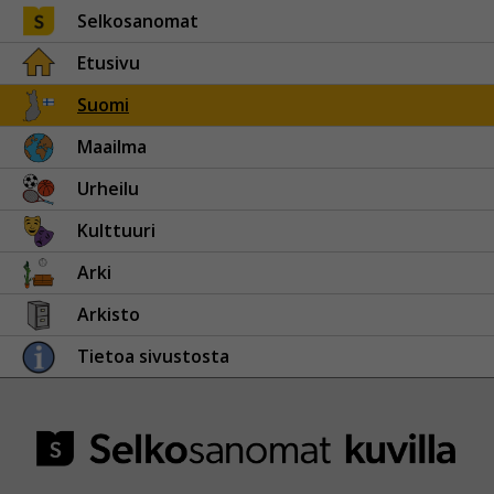
Selkosanomat
Etusivu
Suomi
Maailma
Urheilu
Kulttuuri
Arki
Arkisto
Tietoa sivustosta