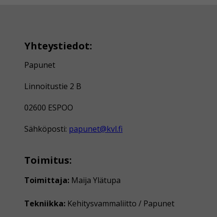
Yhteystiedot:
Papunet
Linnoitustie 2 B
02600 ESPOO
Sähköposti:
papunet@kvl.fi
Toimitus:
Toimittaja:
Maija Ylätupa
Tekniikka:
Kehitysvammaliitto / Papunet