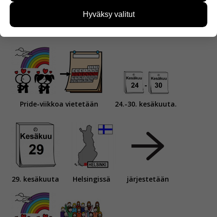
käyttäjien tarpeita. Tietoa kerätään esimerkiksi
kävijämääristä ja siitä, mitä sivuja käytetään ja
Hyväksy valitut
miten sivuilla liikutaan. Emme kuitenkaan kerää
biseksuaaleja.
henkilötietoja kuten nimiä, eikä tietoja voi yhdistää
yksittäiseen käyttäjään.
Voit valita, hyväksytkö näiden evästeiden käytön.
Pride-viikkoa vietetään
24.-30. kesäkuuta.
29. kesäkuuta
Helsingissä
järjestetään