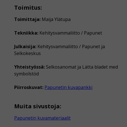
Toimitus:
Toimittaja:
Maija Ylätupa
Tekniikka:
Kehitysvammaliitto / Papunet
Julkaisija:
Kehitysvammaliitto / Papunet ja
Selkokeskus
Yhteistyössä:
Selkosanomat ja Lätta bladet med
symbolstöd
Piirroskuvat:
Papunetin kuvapankki
Muita sivustoja:
Papunetin kuvamateriaalit