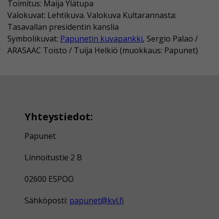
Toimitus: Maija Ylätupa
Valokuvat: Lehtikuva. Valokuva Kultarannasta:
Tasavallan presidentin kanslia
Symbolikuvat:
Papunetin kuvapankki
, Sergio Palao /
ARASAAC Toisto / Tuija Helkiö (muokkaus: Papunet)
Yhteystiedot:
Papunet
Linnoitustie 2 B
02600 ESPOO
Sähköposti:
papunet@kvl.fi