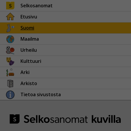
Selkosanomat
Etusivu
Suomi
Maailma
Urheilu
Kulttuuri
Arki
Arkisto
Tietoa sivustosta