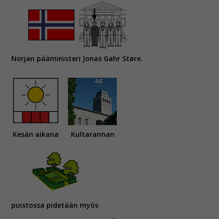
Norjan pääministeri Jonas Gahr Støre.
Kesän aikana
Kultarannan
puistossa pidetään myös