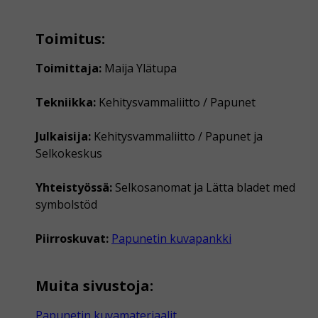
Toimitus:
Toimittaja:
Maija Ylätupa
Tekniikka:
Kehitysvammaliitto / Papunet
Julkaisija:
Kehitysvammaliitto / Papunet ja
Selkokeskus
Yhteistyössä:
Selkosanomat ja Lätta bladet med
symbolstöd
Piirroskuvat:
Papunetin kuvapankki
Muita sivustoja:
Papunetin kuvamateriaalit