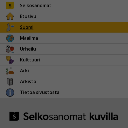
Selkosanomat
Etusivu
Suomi
Maailma
Urheilu
Kulttuuri
Arki
Arkisto
Tietoa sivustosta