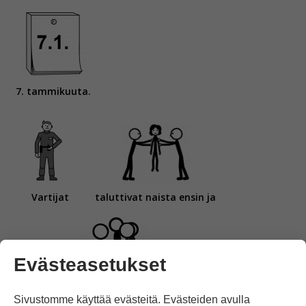
7. tammikuuta.
Vartijat
taluttivat naista ensin ja
Evästeasetukset
pitivät sitten kiinni maassa voimaottein.
Sivustomme käyttää evästeitä. Evästeiden avulla