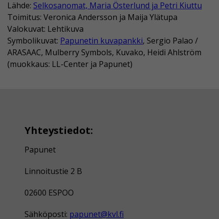
Lähde:
Selkosanomat, Maria Österlund ja Petri Kiuttu
Toimitus: Veronica Andersson ja Maija Ylätupa
Valokuvat: Lehtikuva
Symbolikuvat:
Papunetin kuvapankki
, Sergio Palao /
ARASAAC, Mulberry Symbols, Kuvako, Heidi Ahlström
(muokkaus: LL-Center ja Papunet)
Yhteystiedot:
Papunet
Linnoitustie 2 B
02600 ESPOO
Sähköposti:
papunet@kvl.fi