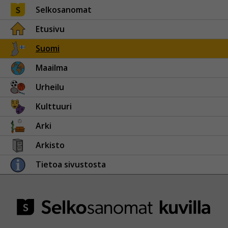
Selkosanomat
Etusivu
Suomi
Maailma
Urheilu
Kulttuuri
Arki
Arkisto
Tietoa sivustosta