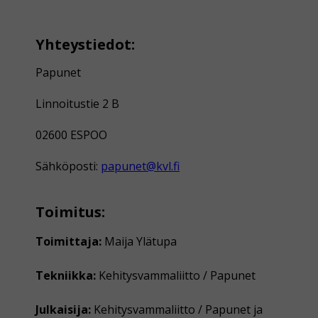
Yhteystiedot:
Papunet
Linnoitustie 2 B
02600 ESPOO
Sähköposti:
papunet@kvl.fi
Toimitus:
Toimittaja:
Maija Ylätupa
Tekniikka:
Kehitysvammaliitto / Papunet
Julkaisija:
Kehitysvammaliitto / Papunet ja