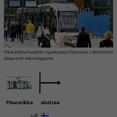
Pikaratikka kuvattiin syyskuussa Espoossa. Liikennöinti
alkaa ensi viikonloppuna.
Pikaratikka
aloittaa