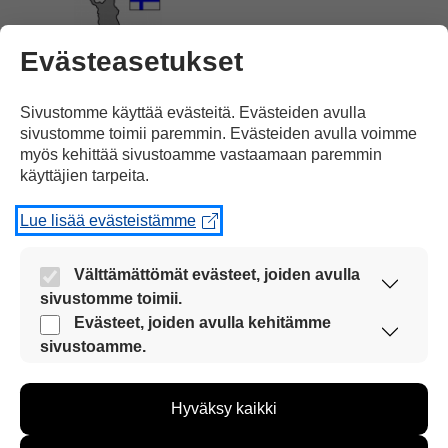
Evästeasetukset
Espoon Keilaniemen välillä.
Sivustomme käyttää evästeitä. Evästeiden avulla
sivustomme toimii paremmin. Evästeiden avulla voimme
myös kehittää sivustoamme vastaamaan paremmin
käyttäjien tarpeita.
Lue lisää evästeistämme
Pikaratikka kulkee
25 kilometrin matkan
Välttämättömät evästeet, joiden avulla
sivustomme toimii.
Nämä evästeet ovat aina käytössä, jotta
Evästeet, joiden avulla kehitämme
sivustoamme voi käyttää sujuvasti ja turvallisesti.
sivustoamme.
Näiden evästeiden avulla keräämme tietoa, miten
sivustoamme käytetään. Tiedon avulla voimme
tunnissa.
Hyväksy kaikki
kehittää sivustoamme vastaamaan paremmin
käyttäjien tarpeita. Tietoa kerätään esimerkiksi