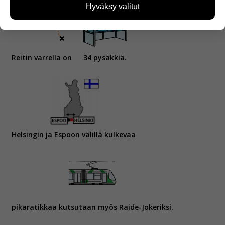
kävijämääristä ja siitä, mitä sivuja käytetään ja
Hyväksy valitut
miten sivuilla liikutaan. Emme kuitenkaan kerää
henkilötietoja kuten nimiä, eikä tietoja voi yhdistää
yksittäiseen käyttäjään.
Reitin varrella on
Voit valita, hyväksytkö näiden evästeiden käytön.
34 pysäkkiä.
Helsingin ja Espoon välillä kulkevaa
pikaratikkaa kutsutaan myös Raide-Jokeriksi.