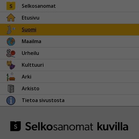
Selkosanomat
Etusivu
Suomi
Maailma
Urheilu
Kulttuuri
Arki
Arkisto
Tietoa sivustosta