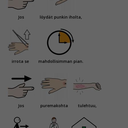
Jos
löydät punkin iholta,
irrota se
mahdollisimman pian.
Jos
puremakohta
tulehtuu,