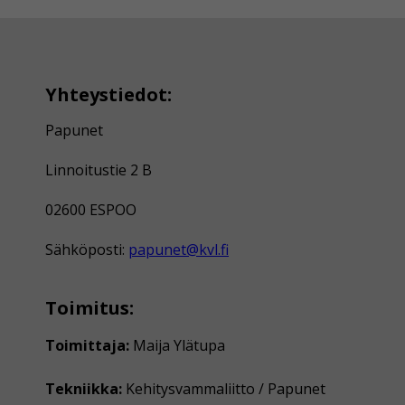
Yhteystiedot:
Papunet
Linnoitustie 2 B
02600 ESPOO
Sähköposti:
papunet@kvl.fi
Toimitus:
Toimittaja:
Maija Ylätupa
Tekniikka:
Kehitysvammaliitto / Papunet