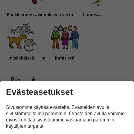
Punkki imee ravinnokseen verta
linnuista,
nisäkkäistä
ja
ihmisistä.
Evästeasetukset
Jotkut
punkeista
levittävät
Sivustomme käyttää evästeitä. Evästeiden avulla
sivustomme toimii paremmin. Evästeiden avulla voimme
myös kehittää sivustoamme vastaamaan paremmin
käyttäjien tarpeita.