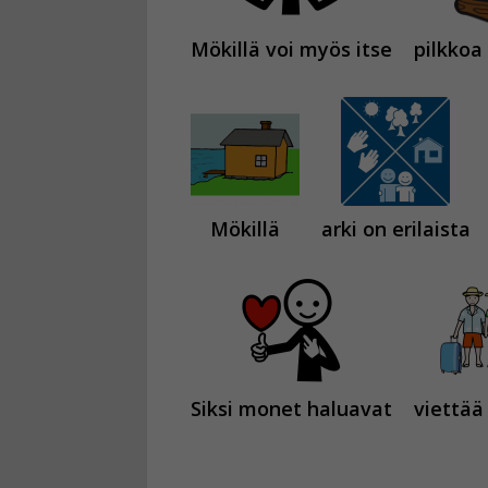
Mökillä voi myös itse
pilkkoa
Mökillä
arki on erilaista
Siksi monet haluavat
viettää