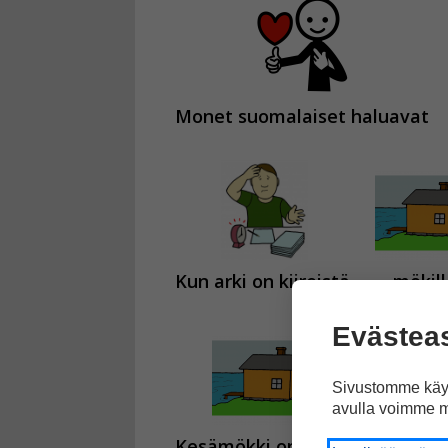
Monet suomalaiset haluavat
Kun arki on kiireistä,
mökill
Evästea
Sivustomme käyt
avulla voimme m
Kesämökki on usein
järven