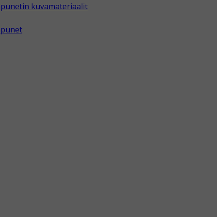
punetin kuvamateriaalit
apunet