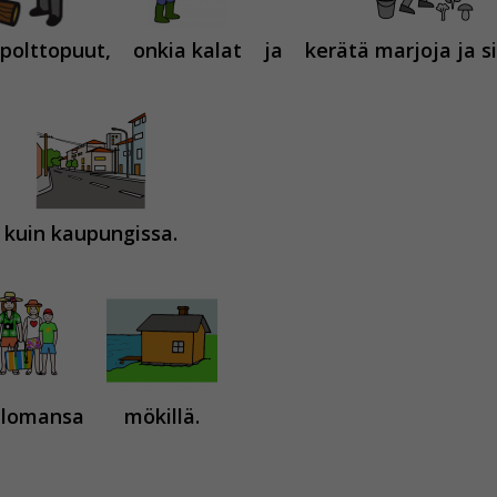
 polttopuut,
onkia kalat
ja
kerätä marjoja ja si
kuin kaupungissa.
 lomansa
mökillä.