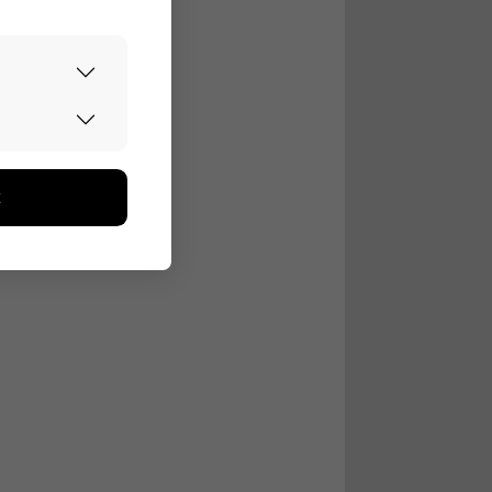
urvallisesti.
edon avulla
toa kerätään
ikutaan. Emme
seen