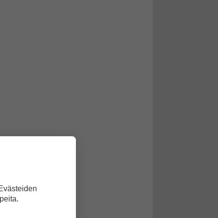
 Evästeiden
peita.