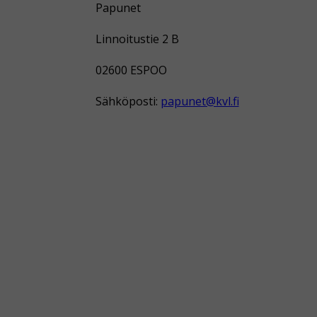
Papunet
Linnoitustie 2 B
02600 ESPOO
Sähköposti:
papunet@kvl.fi