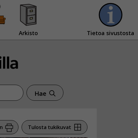
Arkisto
Tietoa sivustosta
Hae
en
Tulosta tukikuvat