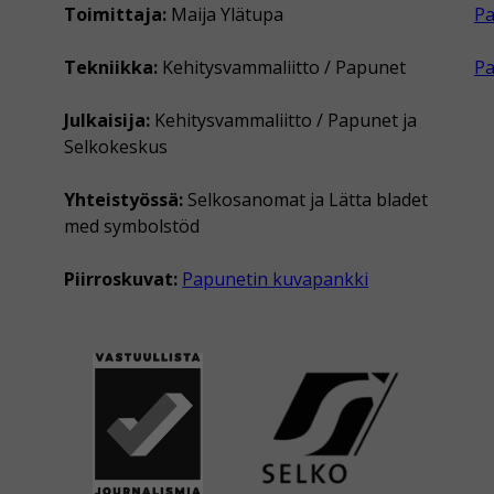
Toimittaja:
Maija Ylätupa
Pa
Tekniikka:
Kehitysvammaliitto / Papunet
P
Julkaisija:
Kehitysvammaliitto / Papunet ja
Selkokeskus
Yhteistyössä:
Selkosanomat ja Lätta bladet
med symbolstöd
Piirroskuvat:
Papunetin kuvapankki