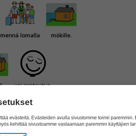
mennä lomalla
mökille.
ä
voi rentoutua.
setukset
tää evästeitä. Evästeiden avulla sivustomme toimii paremmin.
yös kehittää sivustoamme vastaamaan paremmin käyttäjien tar
,
meren
tai
joen rannalla.