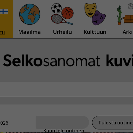
mi
Maailma
Urheilu
Kulttuuri
Arki
Tulosta uutin
2026
Kuuntele uutinen