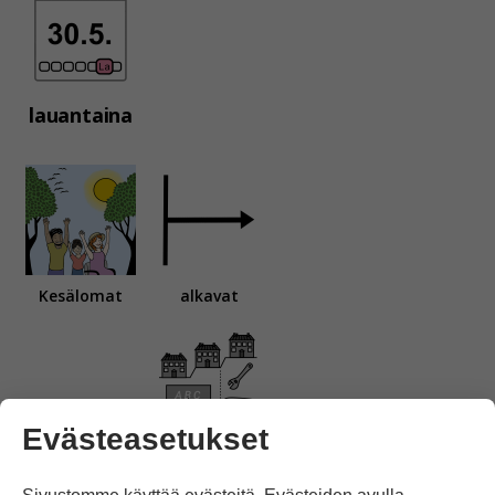
lauantaina
Kesälomat
alkavat
Evästeasetukset
peruskouluissa, lukioissa ja ammattikouluissa.