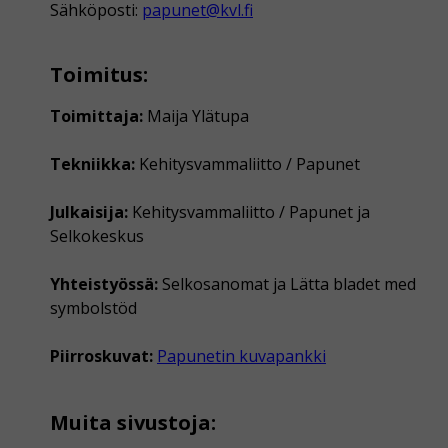
Sähköposti:
papunet@kvl.fi
Toimitus:
Toimittaja:
Maija Ylätupa
Tekniikka:
Kehitysvammaliitto / Papunet
Julkaisija:
Kehitysvammaliitto / Papunet ja
Selkokeskus
Yhteistyössä:
Selkosanomat ja Lätta bladet med
symbolstöd
Piirroskuvat:
Papunetin kuvapankki
Muita sivustoja: