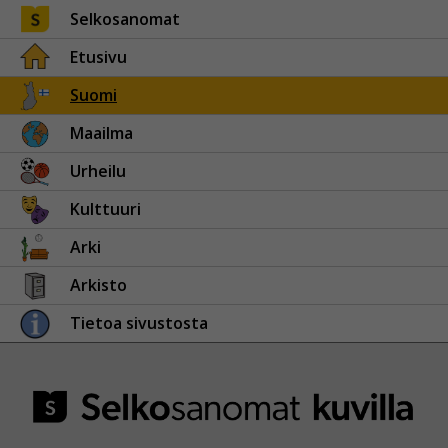
Selkosanomat
Etusivu
Suomi
Maailma
Urheilu
Kulttuuri
Arki
Arkisto
Tietoa sivustosta