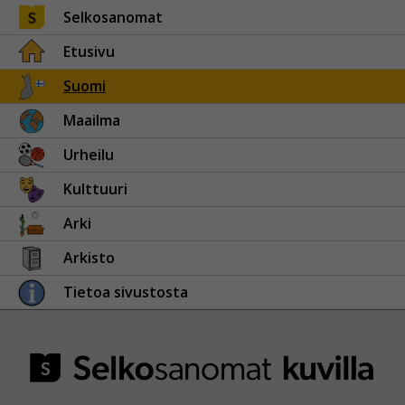
Selkosanomat
Etusivu
Suomi
Maailma
Urheilu
Kulttuuri
Arki
Arkisto
Tietoa sivustosta