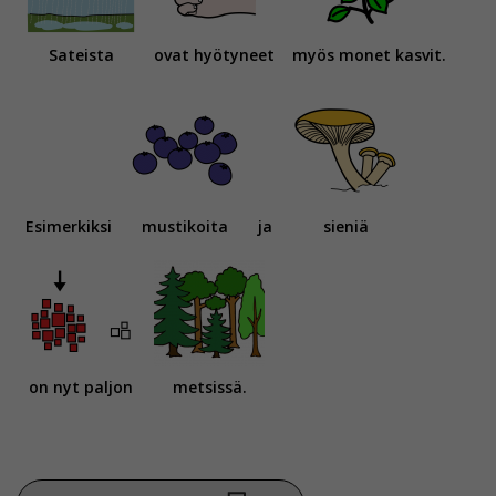
Sateista
ovat hyötyneet
myös monet kasvit.
Esimerkiksi
mustikoita
ja
sieniä
on nyt paljon
metsissä.