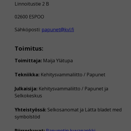
Linnoitustie 2 B
02600 ESPOO
Sähköposti:
papunet@kvl.fi
Toimitus:
Toimittaja:
Maija Ylätupa
Tekniikka:
Kehitysvammaliitto / Papunet
Julkaisija:
Kehitysvammaliitto / Papunet ja
Selkokeskus
Yhteistyössä:
Selkosanomat ja Lätta bladet med
symbolstöd
Piirroskuvat:
Papunetin kuvapankki