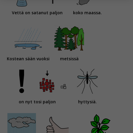
yksittäiseen käyttäjään.
Vettä on satanut paljon
koko maassa.
Voit valita, hyväksytkö näiden evästeiden käytön.
Kostean sään vuoksi
metsissä
on nyt tosi paljon
hyttysiä.