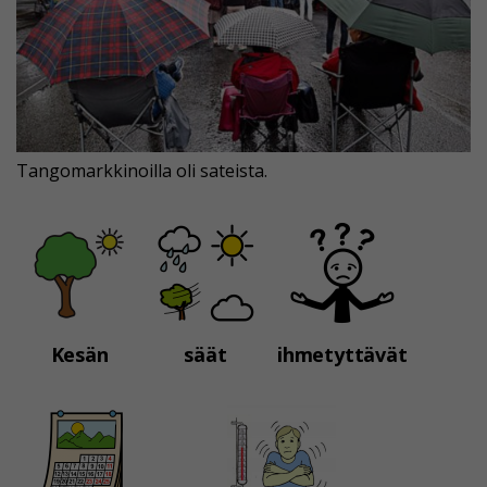
Tangomarkkinoilla oli sateista.
Kesän
säät
ihmetyttävät