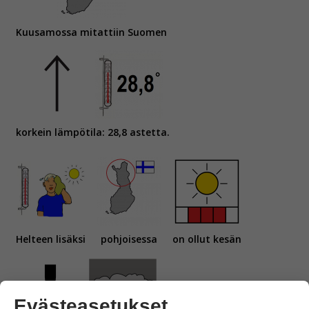
Kuusamossa mitattiin Suomen
korkein lämpötila: 28,8 astetta.
Helteen lisäksi
pohjoisessa
on ollut kesän
Evästeasetukset