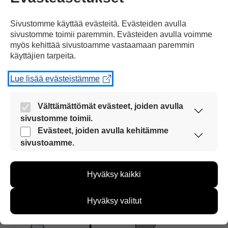
rajuimmat ukkoset.
Sivustomme käyttää evästeitä. Evästeiden avulla
sivustomme toimii paremmin. Evästeiden avulla voimme
myös kehittää sivustoamme vastaamaan paremmin
käyttäjien tarpeita.
Lue lisää evästeistämme
Heinäkuun 5. päivä
Pohjois-Suomessa
Välttämättömät evästeet, joiden avulla
sivustomme toimii.
Nämä evästeet ovat aina käytössä, jotta
Evästeet, joiden avulla kehitämme
sivustoamme voi käyttää sujuvasti ja turvallisesti.
sivustoamme.
Näiden evästeiden avulla keräämme tietoa, miten
sivustoamme käytetään. Tiedon avulla voimme
havaittiin yli 20 000 salaman iskua.
Hyväksy kaikki
kehittää sivustoamme vastaamaan paremmin
käyttäjien tarpeita. Tietoa kerätään esimerkiksi
kävijämääristä ja siitä, mitä sivuja käytetään ja
Hyväksy valitut
miten sivuilla liikutaan. Emme kuitenkaan kerää
henkilötietoja kuten nimiä, eikä tietoja voi yhdistää