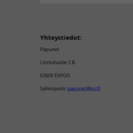
Yhteystiedot:
Papunet
Linnoitustie 2 B
02600 ESPOO
Sähköposti:
papunet@kvl.fi