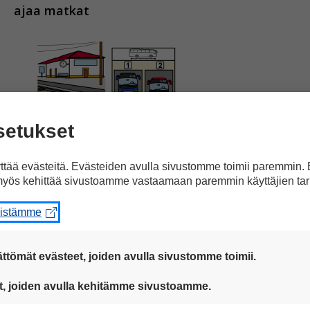
ajaa matkat
imerkiksi juna- tai linja-autoasemalta.
setukset
tää evästeitä. Evästeiden avulla sivustomme toimii paremmin.
yös kehittää sivustoamme vastaamaan paremmin käyttäjien tar
eistämme
ilmaiseksi
30 minuutin ajan.
ttömät evästeet, joiden avulla sivustomme toimii.
 ovat aina käytössä, jotta sivustoamme voi käyttää sujuvasti ja t
t, joiden avulla kehitämme sivustoamme.
eiden avulla keräämme tietoa, miten sivustoamme käytetään. Ti