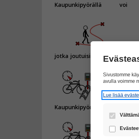
Kaupunkipyörällä
voi
jotka joutuisi kävelemään
es
Evästea
Sivustomme käyt
avulla voimme m
Lue lisää eväst
Kaupunkipyörää
voi käyttää
Välttämä
Nämä evästeet
Evästee
Näiden eväst