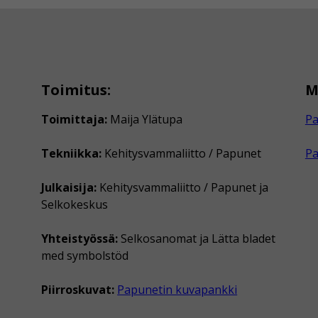
Toimitus:
M
Toimittaja:
Maija Ylätupa
Pa
Tekniikka:
Kehitysvammaliitto / Papunet
P
Julkaisija:
Kehitysvammaliitto / Papunet ja
Selkokeskus
Yhteistyössä:
Selkosanomat ja Lätta bladet
med symbolstöd
Piirroskuvat:
Papunetin kuvapankki