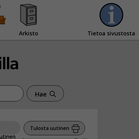
Arkisto
Tietoa sivustosta
Hae
Tulosta uutinen
utinen