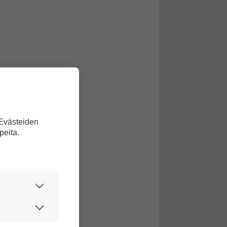
 Evästeiden
peita.
urvallisesti.
edon avulla