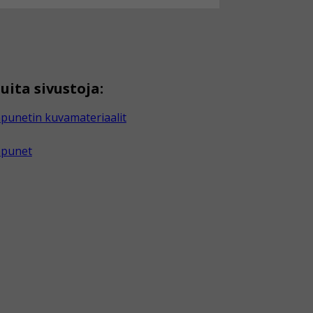
uita sivustoja:
punetin kuvamateriaalit
apunet