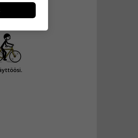
toa kerätään
ikutaan. Emme
seen
yttöösi.