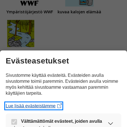
Ympäristöjärjestö WWF
kuvaa kalojen elämää
koskessa.
Evästeasetukset
Sivustomme käyttää evästeitä. Evästeiden avulla
sivustomme toimii paremmin. Evästeiden avulla voimme
myös kehittää sivustoamme vastaamaan paremmin
käyttäjien tarpeita.
Taimenia ja muita vaelluskaloja
voi katsella
Lue lisää evästeistämme
Välttämättömät evästeet, joiden avulla