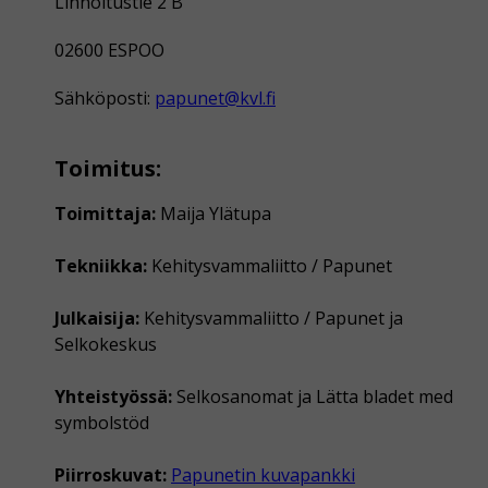
Linnoitustie 2 B
02600 ESPOO
Sähköposti:
papunet@kvl.fi
Toimitus:
Toimittaja:
Maija Ylätupa
Tekniikka:
Kehitysvammaliitto / Papunet
Julkaisija:
Kehitysvammaliitto / Papunet ja
Selkokeskus
Yhteistyössä:
Selkosanomat ja Lätta bladet med
symbolstöd
Piirroskuvat:
Papunetin kuvapankki