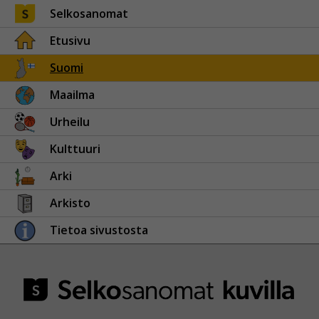
Selkosanomat
Etusivu
Suomi
Maailma
Urheilu
Kulttuuri
Arki
Arkisto
Tietoa sivustosta