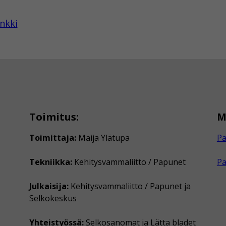
nkki
Toimitus:
M
Toimittaja:
Maija Ylätupa
Pa
Tekniikka:
Kehitysvammaliitto / Papunet
P
Julkaisija:
Kehitysvammaliitto / Papunet ja
Selkokeskus
Yhteistyössä:
Selkosanomat ja Lätta bladet