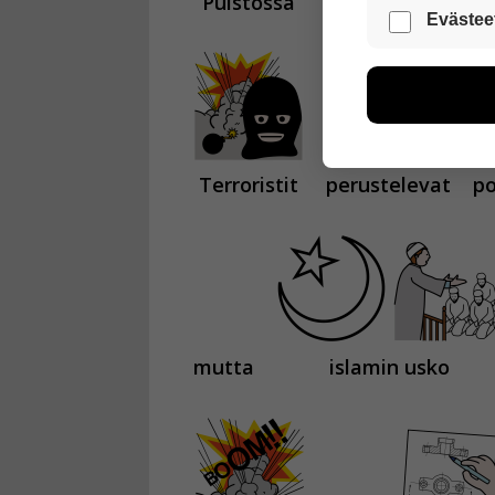
Puistossa
räjähdyksessä
Nämä evästeet
Evästee
Näiden eväst
voimme kehit
esimerkiksi kä
kuitenkaan ker
käyttäjään.
Terroristit
perustelevat
po
Voit valita, 
mutta
islamin usko