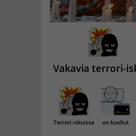
Vakavia terrori-is
Terrori-iskuissa
on kuollut