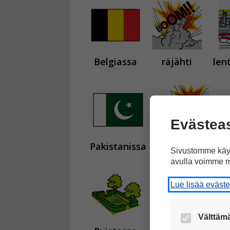
Belgiassa
räjähti
len
Evästea
Pakistanissa
terroristit iskivä
Sivustomme käyt
avulla voimme m
Lue lisää eväst
Välttämä