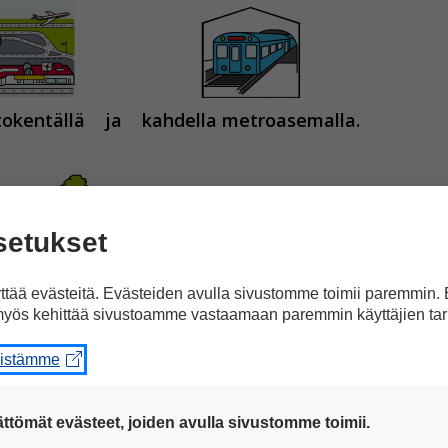
tokentällä
ja
kahdella metroasemalla.
setukset
t
puistoon.
tää evästeitä. Evästeiden avulla sivustomme toimii paremmin.
yös kehittää sivustoamme vastaamaan paremmin käyttäjien tar
eistämme
ttömät evästeet, joiden avulla sivustomme toimii.