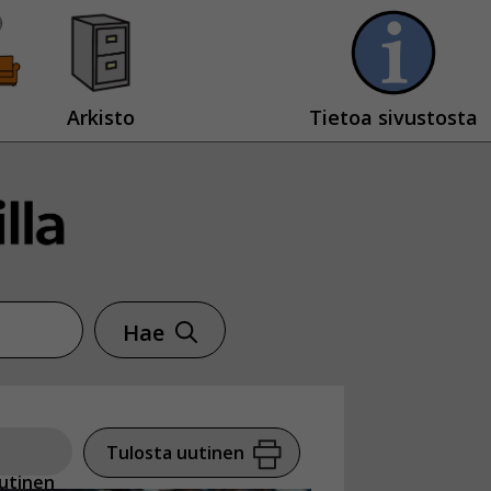
Arkisto
Tietoa sivustosta
Hae
Tulosta uutinen
utinen