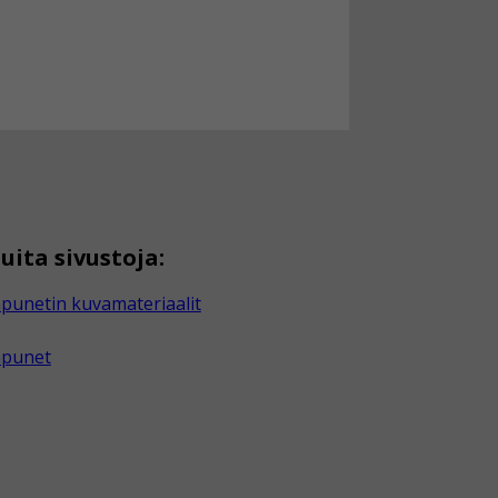
uita sivustoja:
punetin kuvamateriaalit
apunet