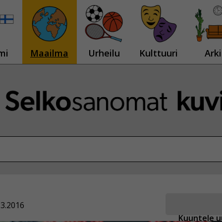
mi
Maailma
Urheilu
Kulttuuri
Arki
.3.2016
Kuuntele u