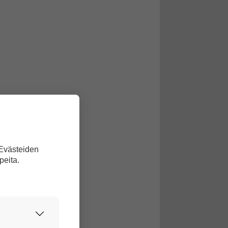
 Evästeiden
peita.