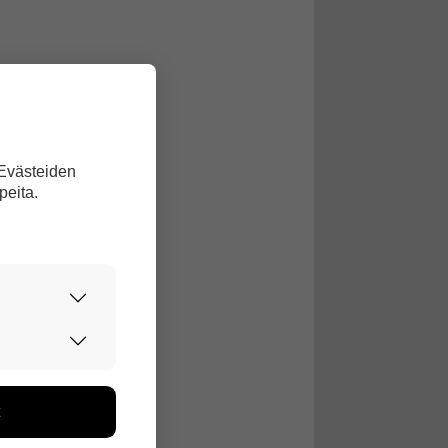
 Evästeiden
peita.
urvallisesti.
edon avulla
toa kerätään
ikutaan. Emme
seen