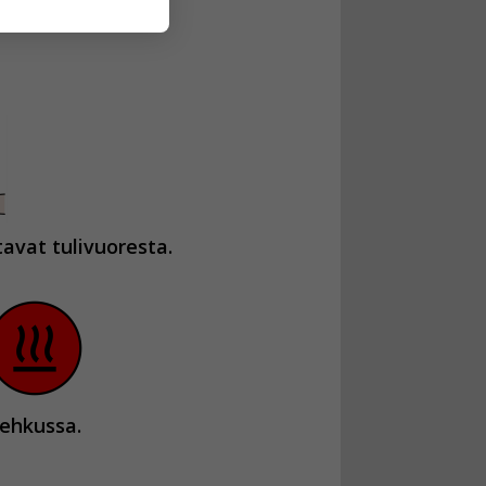
avat tulivuoresta.
ehkussa.