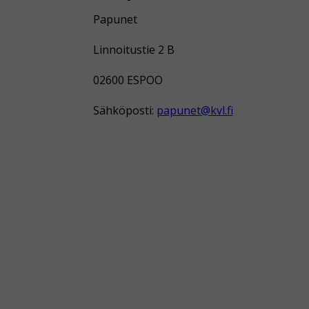
Papunet
Linnoitustie 2 B
02600 ESPOO
Sähköposti:
papunet@kvl.fi