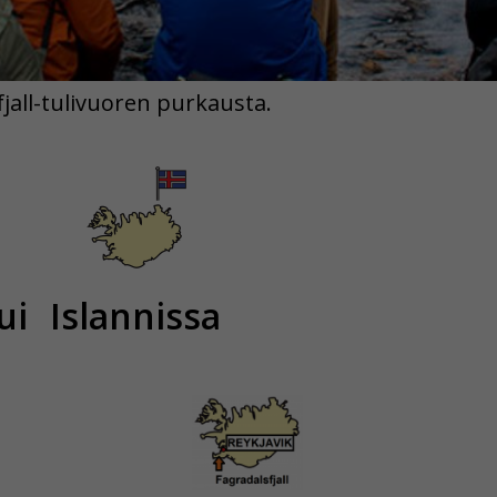
fjall-tulivuoren purkausta.
ui
Islannissa