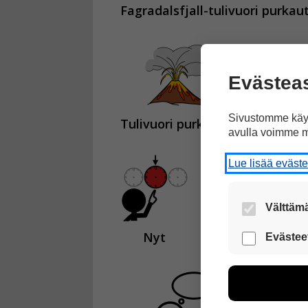
Fagradalsfjall-tulivuori purkau
Evästea
Sivustomme käyt
Tulivuori purkautui
edellisen
avulla voimme m
Lue lisää eväst
Välttämä
Nämä evästeet
Nyt
tulivuoren purka
Evästee
Näiden eväst
voimme kehit
esimerkiksi kä
kuitenkaan ker