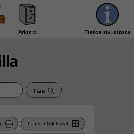
Arkisto
Tietoa sivustosta
Hae
en
Tulosta tukikuvat