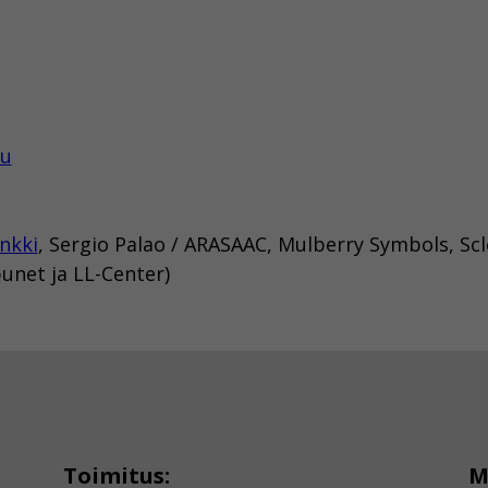
tu
nkki
, Sergio Palao / ARASAAC, Mulberry Symbols, Scl
unet ja LL-Center)
Toimitus:
M