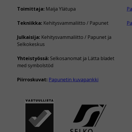
Toimittaja:
Maija Ylätupa
Pa
Tekniikka:
Kehitysvammaliitto / Papunet
P
Julkaisija:
Kehitysvammaliitto / Papunet ja
Selkokeskus
Yhteistyössä:
Selkosanomat ja Lätta bladet
med symbolstöd
Piirroskuvat:
Papunetin kuvapankki