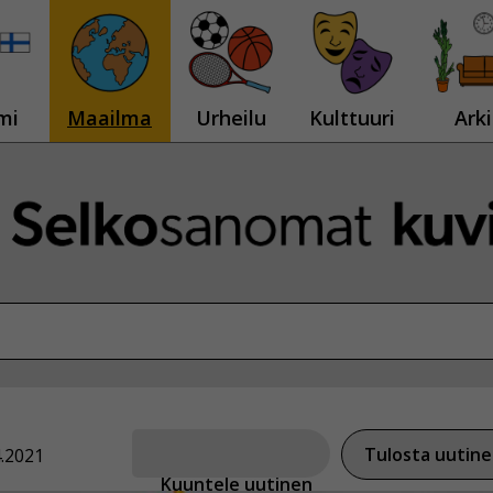
mi
Maailma
Urheilu
Kulttuuri
Arki
Tulosta uutin
4.2021
Kuuntele uutinen