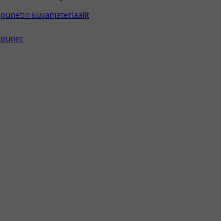
punetin kuvamateriaalit
apunet