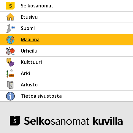
Selkosanomat
Etusivu
Suomi
Maailma
Urheilu
Kulttuuri
Arki
Arkisto
Tietoa sivustosta