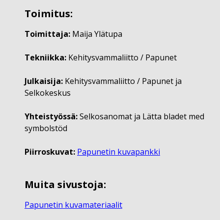
Toimitus:
Toimittaja:
Maija Ylätupa
Tekniikka:
Kehitysvammaliitto / Papunet
Julkaisija:
Kehitysvammaliitto / Papunet ja
Selkokeskus
Yhteistyössä:
Selkosanomat ja Lätta bladet med
symbolstöd
Piirroskuvat:
Papunetin kuvapankki
Muita sivustoja:
Papunetin kuvamateriaalit