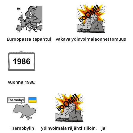
Euroopassa tapahtui
vakava ydinvoimalaonnettomuus
vuonna 1986.
Tšernobylin
ydinvoimala räjähti silloin,
ja