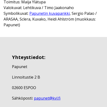
Toimitus: Maija Ylätupa
Valokuvat: Lehtikuva / Timo Jaakonaho
Symbolikuvat:
Papunetin kuvapankki
, Sergio Palao /
ARASAA, Sclera, Kuvako, Heidi Ahlström (muokkaus:
Papunet)
Yhteystiedot:
Papunet
Linnoitustie 2 B
02600 ESPOO
Sähköposti:
papunet@kvl.fi