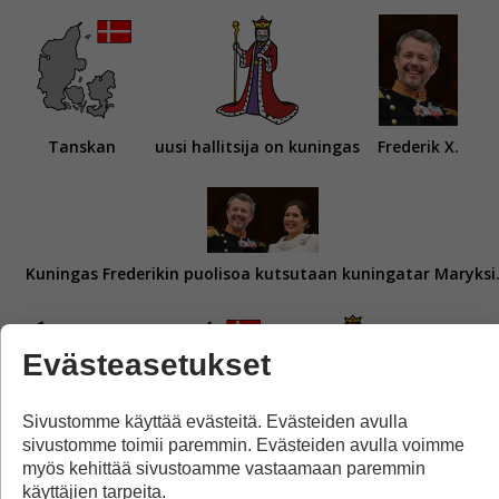
Tanskan
uusi hallitsija on kuningas
Frederik X.
Kuningas Frederikin puolisoa kutsutaan kuningatar Maryksi
Evästeasetukset
Sivustomme käyttää evästeitä. Evästeiden avulla
sivustomme toimii paremmin. Evästeiden avulla voimme
Aikaisemmin
Tanskaa
hallitsi kuningatar
myös kehittää sivustoamme vastaamaan paremmin
käyttäjien tarpeita.