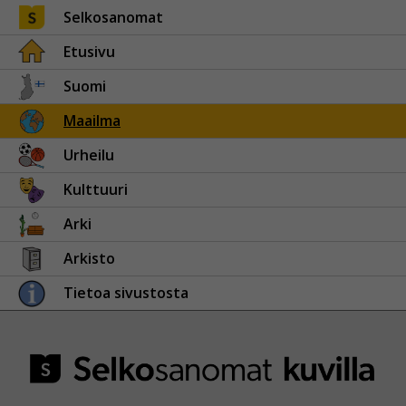
Selkosanomat
Etusivu
Suomi
Maailma
Urheilu
Kulttuuri
Arki
Arkisto
Tietoa sivustosta