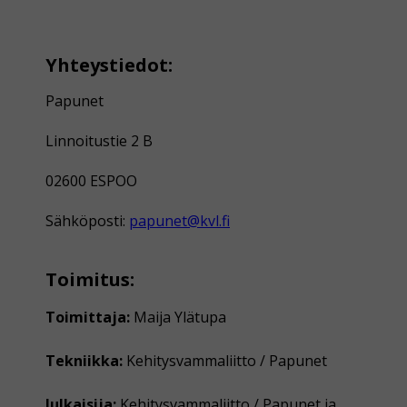
Yhteystiedot:
Papunet
Linnoitustie 2 B
02600 ESPOO
Sähköposti:
papunet@kvl.fi
Toimitus:
Toimittaja:
Maija Ylätupa
Tekniikka:
Kehitysvammaliitto / Papunet
Julkaisija:
Kehitysvammaliitto / Papunet ja