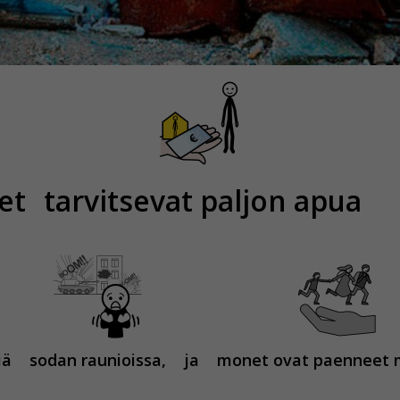
et
tarvitsevat paljon apua
iä
sodan raunioissa,
ja
monet ovat paenneet 