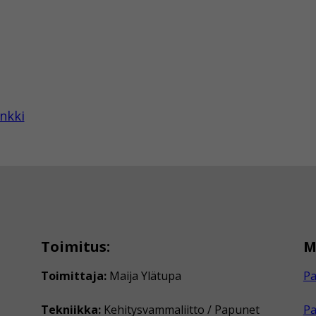
nkki
Toimitus:
M
Toimittaja:
Maija Ylätupa
Pa
Tekniikka:
Kehitysvammaliitto / Papunet
P