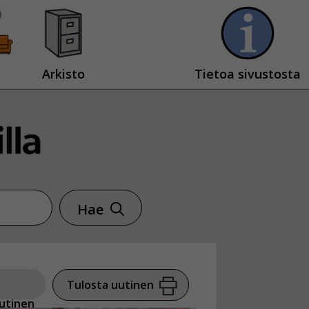
Arkisto
Tietoa sivustosta
Hae
Tulosta uutinen
utinen