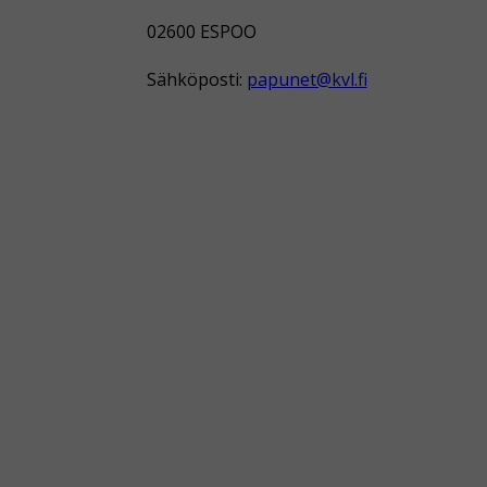
02600 ESPOO
Sähköposti:
papunet@kvl.fi