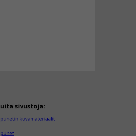
uita sivustoja:
punetin kuvamateriaalit
apunet