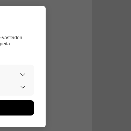
 Evästeiden
peita.
urvallisesti.
edon avulla
toa kerätään
ikutaan. Emme
seen