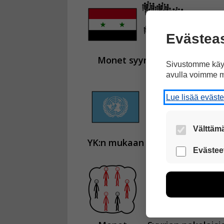
Evästea
Monet syyrialaiset
tarvi
Sivustomme käyt
avulla voimme m
Lue lisää eväst
Välttämä
YK:n mukaan
auttamiseen ta
Nämä evästeet
Evästee
Näiden eväst
voimme kehit
esimerkiksi kä
kuitenkaan ker
käyttäjään.