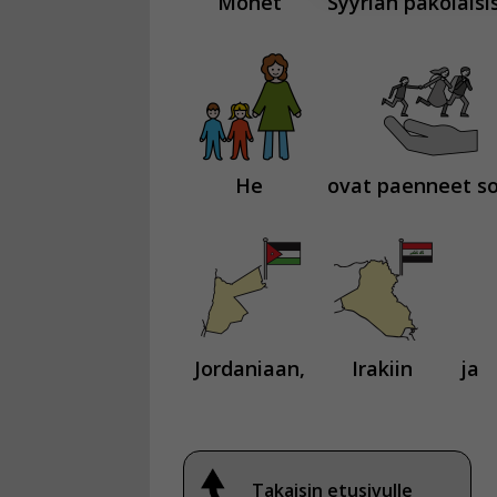
Monet
Syyrian pakolaisi
Voit valita, 
He
ovat paenneet s
Jordaniaan,
Irakiin
ja
Takaisin etusivulle