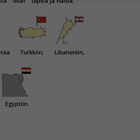
sta
ovat
lapsia ja naisia.
hyväksytkö näiden evästeiden käytön.
otaa
Turkkiin,
Libanoniin,
Egyptiin.