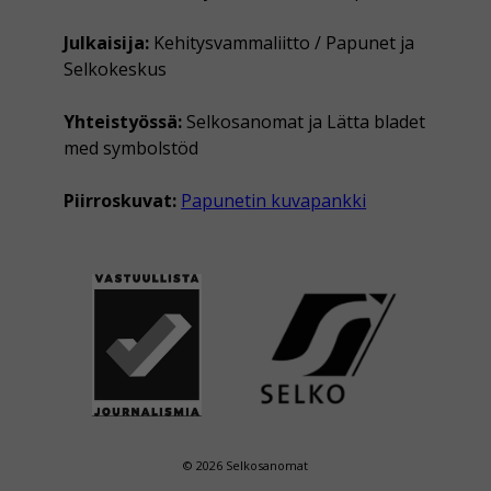
Julkaisija:
Kehitysvammaliitto / Papunet ja
Selkokeskus
Yhteistyössä:
Selkosanomat ja Lätta bladet
med symbolstöd
Piirroskuvat:
Papunetin kuvapankki
© 2026 Selkosanomat