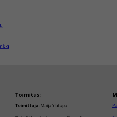
tu
nkki
Toimitus:
M
Toimittaja:
Maija Ylätupa
Pa