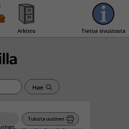
Arkisto
Tietoa sivustosta
Hae
Tulosta uutinen
utinen