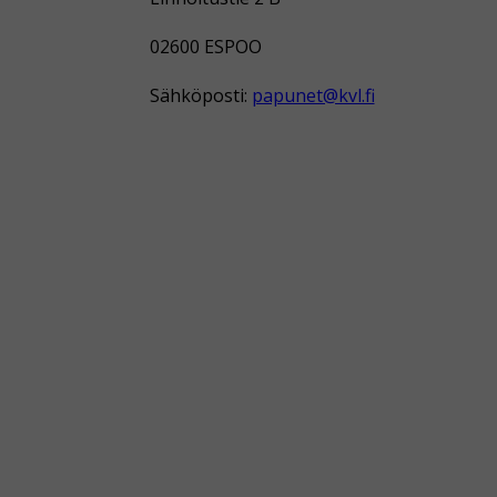
02600 ESPOO
Sähköposti:
papunet@kvl.fi