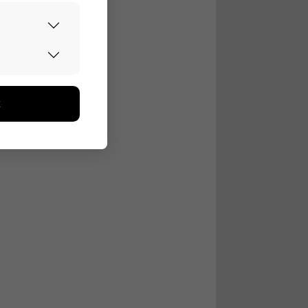
urvallisesti.
edon avulla
toa kerätään
ikutaan. Emme
seen