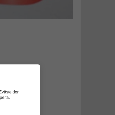
 Evästeiden
peita.