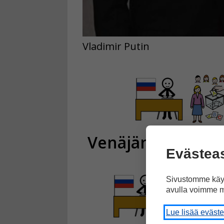
Vladimir Putin
Venäjän president
Evästea
Sivustomme käyt
avulla voimme m
Lue lisää eväst