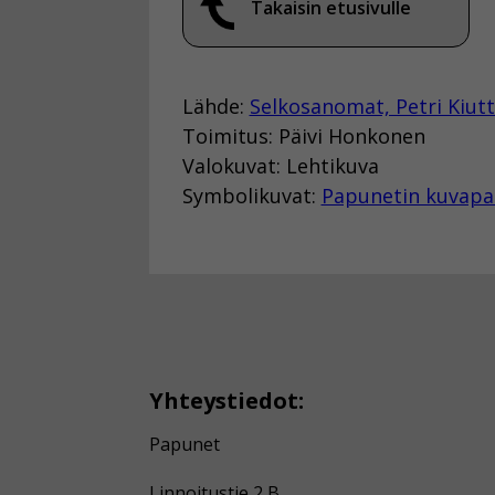
Takaisin etusivulle
Lähde:
Selkosanomat, Petri Kiut
Toimitus: Päivi Honkonen
Valokuvat: Lehtikuva
Symbolikuvat:
Papunetin kuvapa
Yhteystiedot:
Papunet
Linnoitustie 2 B