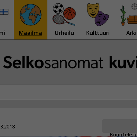
mi
Maailma
Urheilu
Kulttuuri
Arki
.3.2018
Kuuntele u