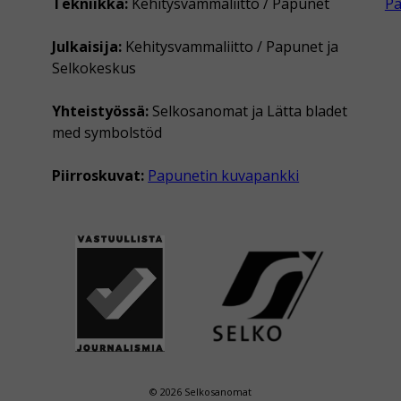
Tekniikka:
Kehitysvammaliitto / Papunet
P
Julkaisija:
Kehitysvammaliitto / Papunet ja
Selkokeskus
Yhteistyössä:
Selkosanomat ja Lätta bladet
med symbolstöd
Piirroskuvat:
Papunetin kuvapankki
© 2026 Selkosanomat