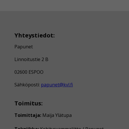
Yhteystiedot:
Papunet
Linnoitustie 2 B
02600 ESPOO
Sähköposti:
papunet@kvl.fi
Toimitus:
Toimittaja:
Maija Ylätupa
Tekniikka:
Kehitysvammaliitto / Papunet