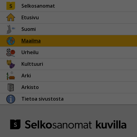
Selkosanomat
Etusivu
Suomi
Maailma
Urheilu
Kulttuuri
Arki
Arkisto
Tietoa sivustosta