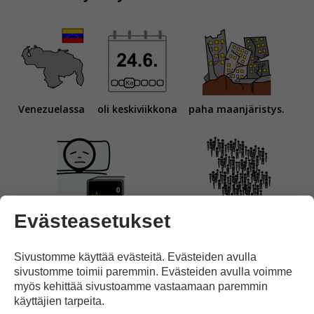
Venezuelassa
oli keskiviikkona
paha maanjäristys.
Evästeasetukset
Ainakin 235 ihmistä on kuollut
ja
tuhansia ihmisiä
Sivustomme käyttää evästeitä. Evästeiden avulla
sivustomme toimii paremmin. Evästeiden avulla voimme
myös kehittää sivustoamme vastaamaan paremmin
käyttäjien tarpeita.