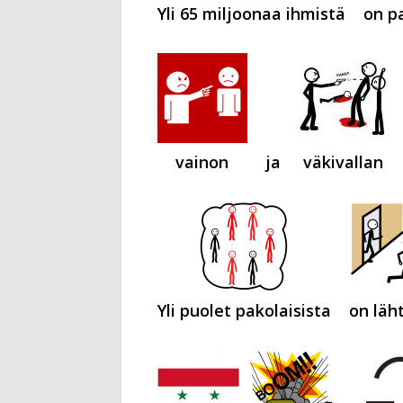
Yli 65 miljoonaa ihmistä
on p
vainon
ja
väkivallan
Yli puolet pakolaisista
on läh