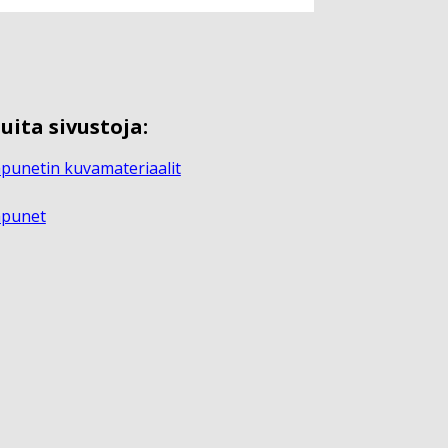
uita sivustoja:
punetin kuvamateriaalit
apunet