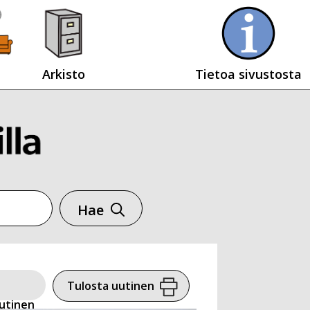
Arkisto
Tietoa sivustosta
Hae
Tulosta uutinen
utinen