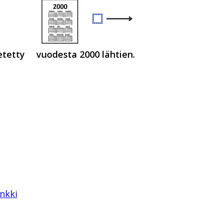
etetty
vuodesta 2000 lähtien.
nkki