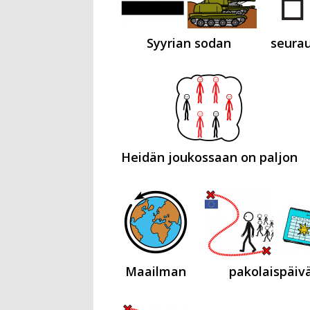
Syyrian sodan
seura
Heidän joukossaan on paljon
Maailman
pakolaispäiv