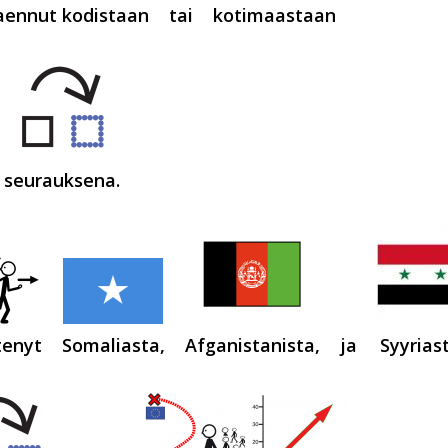
aennut kodistaan
tai
kotimaastaan
seurauksena.
tenyt
Somaliasta,
Afganistanista,
ja
Syyriast