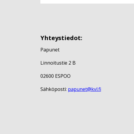
Yhteystiedot:
Papunet
Linnoitustie 2 B
02600 ESPOO
Sähköposti:
papunet@kvl.fi