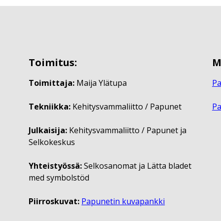
Toimitus:
M
Toimittaja:
Maija Ylätupa
Pa
Tekniikka:
Kehitysvammaliitto / Papunet
P
Julkaisija:
Kehitysvammaliitto / Papunet ja
Selkokeskus
Yhteistyössä:
Selkosanomat ja Lätta bladet
med symbolstöd
Piirroskuvat:
Papunetin kuvapankki