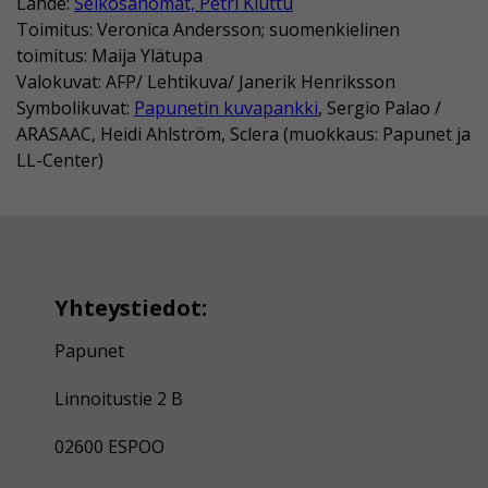
Lähde:
Selkosanomat, Petri Kiuttu
Toimitus: Veronica Andersson; suomenkielinen
toimitus: Maija Ylätupa
Valokuvat: AFP/ Lehtikuva/ Janerik Henriksson
Symbolikuvat:
Papunetin kuvapankki
, Sergio Palao /
ARASAAC, Heidi Ahlström, Sclera (muokkaus: Papunet ja
LL-Center)
Yhteystiedot:
Papunet
Linnoitustie 2 B
02600 ESPOO