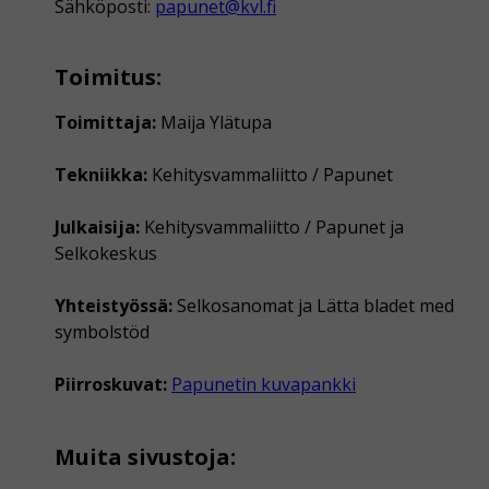
Sähköposti:
papunet@kvl.fi
Toimitus:
Toimittaja:
Maija Ylätupa
Tekniikka:
Kehitysvammaliitto / Papunet
Julkaisija:
Kehitysvammaliitto / Papunet ja
Selkokeskus
Yhteistyössä:
Selkosanomat ja Lätta bladet med
symbolstöd
Piirroskuvat:
Papunetin kuvapankki
Muita sivustoja: