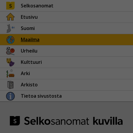
Selkosanomat
Etusivu
Suomi
Maailma
Urheilu
Kulttuuri
Arki
Arkisto
Tietoa sivustosta