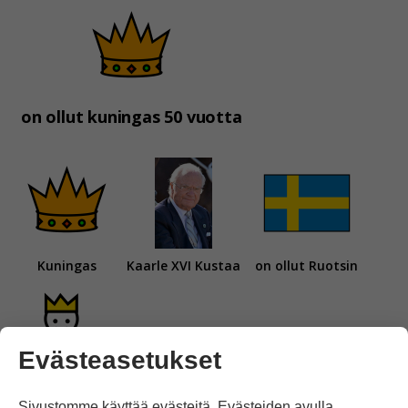
on ollut kuningas 50 vuotta
Kuningas
Kaarle XVI Kustaa
on ollut Ruotsin
Evästeasetukset
kuningas 50 vuotta.
Sivustomme käyttää evästeitä. Evästeiden avulla