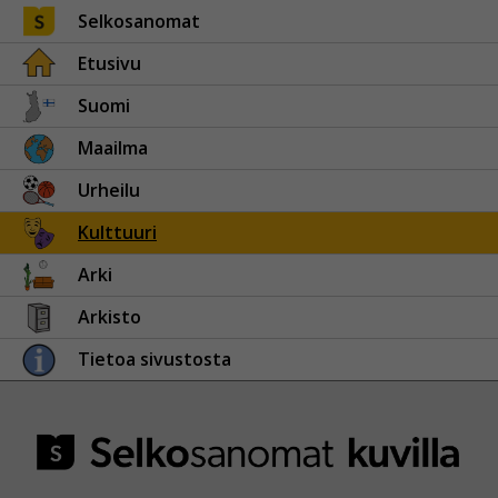
Selkosanomat
Etusivu
Suomi
Maailma
Urheilu
Kulttuuri
Arki
Arkisto
Tietoa sivustosta