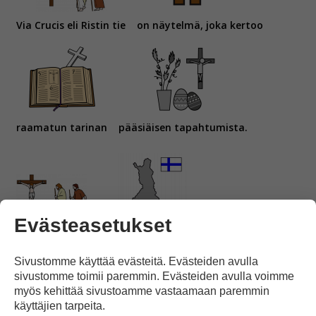
Via Crucis eli Ristin tie
on näytelmä, joka kertoo
raamatun tarinan
pääsiäisen tapahtumista.
Evästeasetukset
Ristin tie
esitetään Helsingissä
Sivustomme käyttää evästeitä. Evästeiden avulla
sivustomme toimii paremmin. Evästeiden avulla voimme
myös kehittää sivustoamme vastaamaan paremmin
käyttäjien tarpeita.