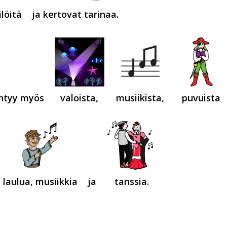
löitä
ja kertovat tarinaa.
ntyy myös
valoista,
musiikista,
puvuista
laulua, musiikkia
ja
tanssia.