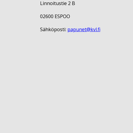
Linnoitustie 2 B
02600 ESPOO
Sähköposti:
papunet@kvl.fi