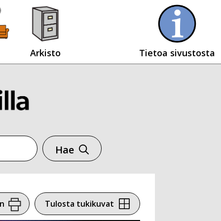
Arkisto
Tietoa sivustosta
Hae
en
Tulosta tukikuvat