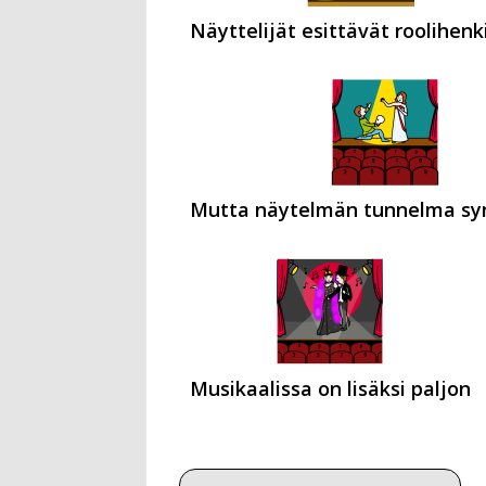
Näyttelijät esittävät roolihenki
Mutta näytelmän tunnelma sy
Musikaalissa on lisäksi paljon