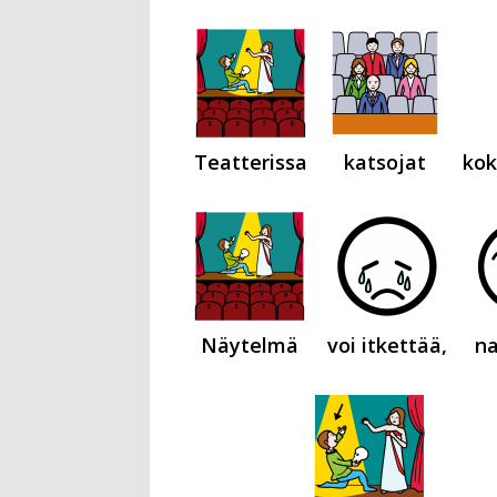
Teatterissa
katsojat
kok
Näytelmä
voi itkettää,
na