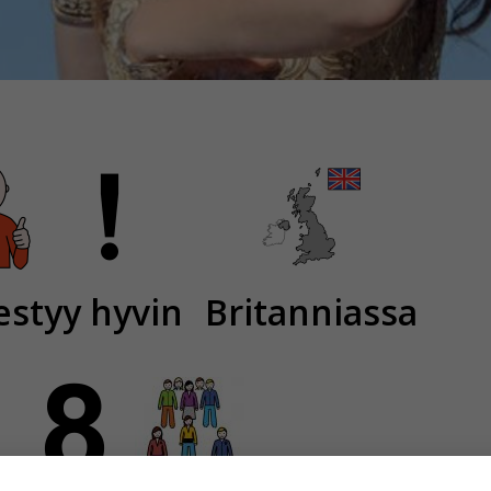
styy hyvin
Britanniassa