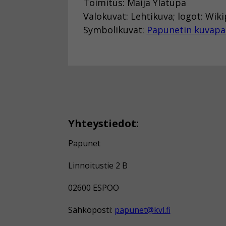
Toimitus: Maija Ylätupa
Valokuvat: Lehtikuva; logot: Wik
Symbolikuvat:
Papunetin kuvapa
Yhteystiedot:
Papunet
Linnoitustie 2 B
02600 ESPOO
Sähköposti:
papunet@kvl.fi