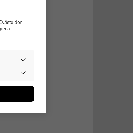
 Evästeiden
peita.
urvallisesti.
edon avulla
toa kerätään
ikutaan. Emme
seen