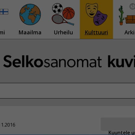
mi
Maailma
Urheilu
Kulttuuri
Arki
11.2016
Kuuntele u