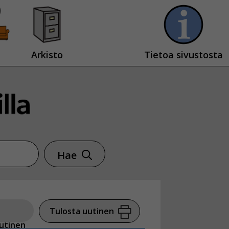
Arkisto
Tietoa sivustosta
Hae
Tulosta uutinen
utinen