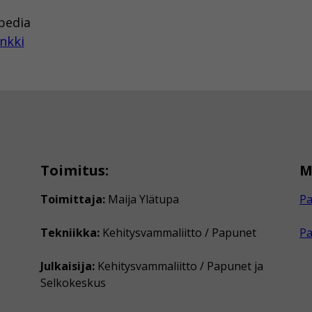
ipedia
nkki
Toimitus:
M
Toimittaja:
Maija Ylätupa
Pa
Tekniikka:
Kehitysvammaliitto / Papunet
P
Julkaisija:
Kehitysvammaliitto / Papunet ja
Selkokeskus