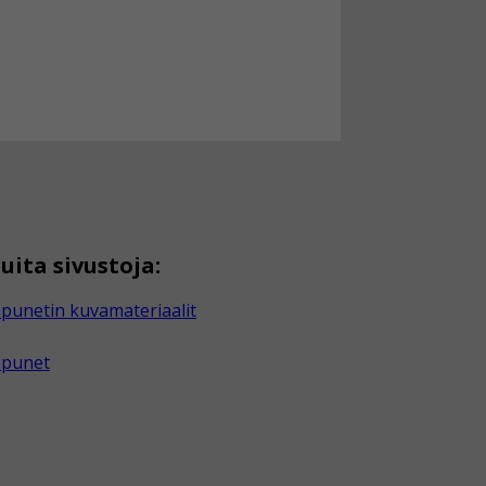
uita sivustoja:
punetin kuvamateriaalit
apunet