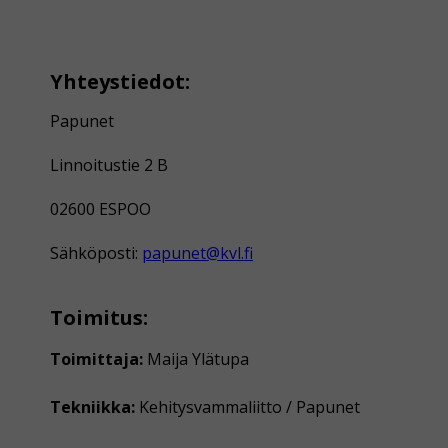
Yhteystiedot:
Papunet
Linnoitustie 2 B
02600 ESPOO
Sähköposti:
papunet@kvl.fi
Toimitus:
Toimittaja:
Maija Ylätupa
Tekniikka:
Kehitysvammaliitto / Papunet