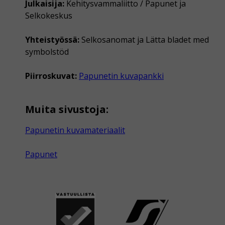
Julkaisija:
Kehitysvammaliitto / Papunet ja
Selkokeskus
Yhteistyössä:
Selkosanomat ja Lätta bladet med
symbolstöd
Piirroskuvat:
Papunetin kuvapankki
Muita sivustoja:
Papunetin kuvamateriaalit
Papunet