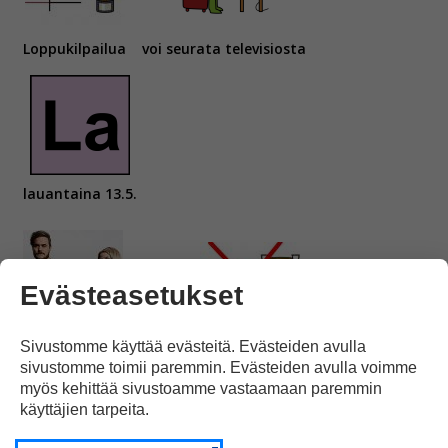
Loppukilpailua
voi seurata televisiosta
lauantaina 13.5.
Evästeasetukset
Norma Johnin
karsiutuminen loppukilpailusta
Sivustomme käyttää evästeitä. Evästeiden avulla
sivustomme toimii paremmin. Evästeiden avulla voimme
myös kehittää sivustoamme vastaamaan paremmin
käyttäjien tarpeita.