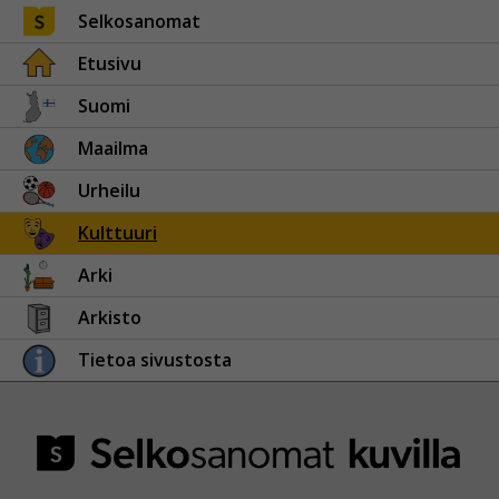
Selkosanomat
Etusivu
Suomi
Maailma
Urheilu
Kulttuuri
Arki
Arkisto
Tietoa sivustosta