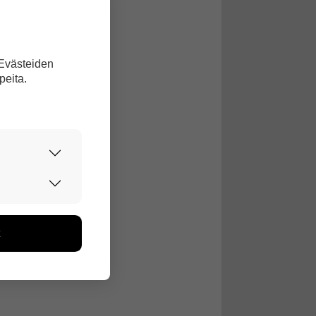
 Evästeiden
peita.
urvallisesti.
edon avulla
toa kerätään
ikutaan. Emme
seen