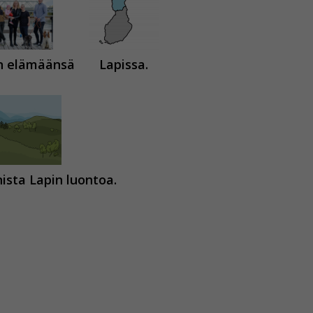
n elämäänsä
Lapissa.
ista Lapin luontoa.