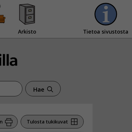
Arkisto
Tietoa sivustosta
Hae
en
Tulosta tukikuvat