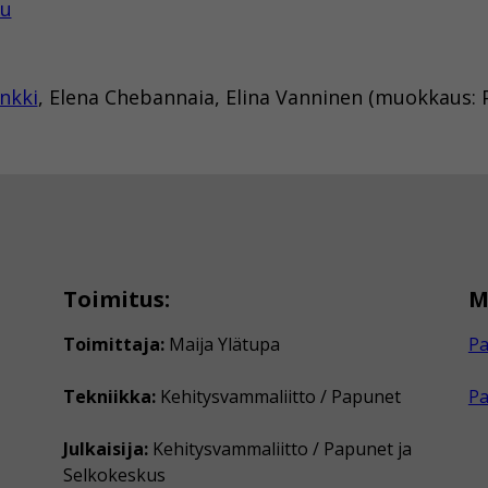
tu
nkki
, Elena Chebannaia, Elina Vanninen (muokkaus: Pa
Toimitus:
M
Toimittaja:
Maija Ylätupa
Pa
Tekniikka:
Kehitysvammaliitto / Papunet
P
Julkaisija:
Kehitysvammaliitto / Papunet ja
Selkokeskus