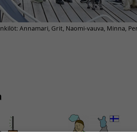
ilöt: Annamari, Grit, Naomi-vauva, Minna, Pernil
a