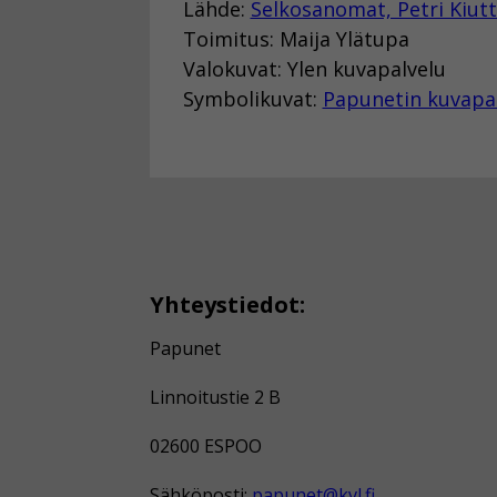
Lähde:
Selkosanomat, Petri Kiut
Toimitus: Maija Ylätupa
Valokuvat: Ylen kuvapalvelu
Symbolikuvat:
Papunetin kuvapa
Yhteystiedot:
Papunet
Linnoitustie 2 B
02600 ESPOO
Sähköposti:
papunet@kvl.fi