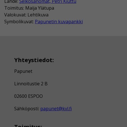
Lähde:
Selkosanomat, Petri Kiuttu
Toimitus: Maija Ylätupa
Valokuvat: Lehtikuva
Symbolikuvat:
Papunetin kuvapankki
Yhteystiedot:
Papunet
Linnoitustie 2 B
02600 ESPOO
Sähköposti:
papunet@kvl.fi
Toimitus: