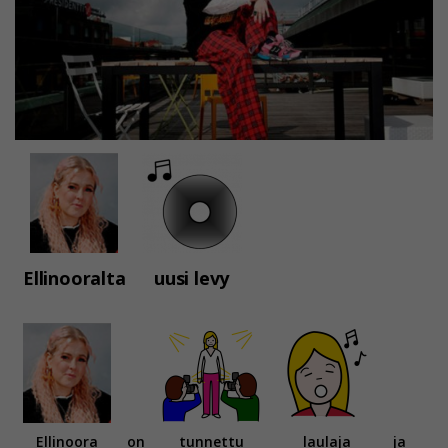
Ellinooralta
uusi levy
Ellinoora
on
tunnettu
laulaja
ja