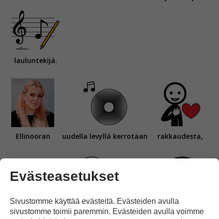
lauluntekijä.
Ellinooran
uudella levyllä kerrotaan
rakkaudesta,
Evästeasetukset
Sivustomme käyttää evästeitä. Evästeiden avulla
sivustomme toimii paremmin. Evästeiden avulla voimme
mutta
myös vaikeista asioista
kuten
surusta,