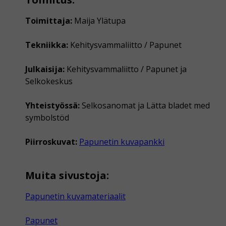
Toimittaja:
Maija Ylätupa
Tekniikka:
Kehitysvammaliitto / Papunet
Julkaisija:
Kehitysvammaliitto / Papunet ja
Selkokeskus
Yhteistyössä:
Selkosanomat ja Lätta bladet med
symbolstöd
Piirroskuvat:
Papunetin kuvapankki
Muita sivustoja:
Papunetin kuvamateriaalit
Papunet