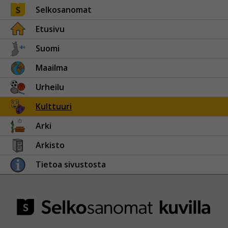
Selkosanomat
Etusivu
Suomi
Maailma
Urheilu
Kulttuuri
Arki
Arkisto
Tietoa sivustosta