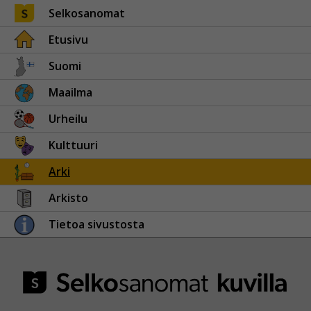
Selkosanomat
Etusivu
Suomi
Maailma
Urheilu
Kulttuuri
Arki
Arkisto
Tietoa sivustosta