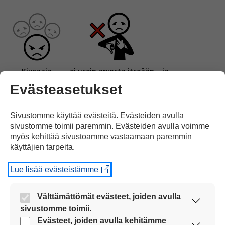
Kiusaaja
ei usein arvosta itseään
ja
Evästeasetukset
Sivustomme käyttää evästeitä. Evästeiden avulla
sivustomme toimii paremmin. Evästeiden avulla voimme
myös kehittää sivustoamme vastaamaan paremmin
haluaa vähätellä ja alistaa muita.
käyttäjien tarpeita.
Lue lisää evästeistämme
Välttämättömät evästeet, joiden avulla
sivustomme toimii.
Nämä evästeet ovat aina käytössä, jotta
Evästeet, joiden avulla kehitämme
Kiusaaja
voi alistaa uhriaan silloin,