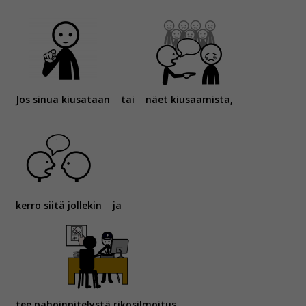
Jos sinua kiusataan
tai
näet kiusaamista,
kerro siitä jollekin
ja
tee pahoinpitelystä rikosilmoitus.