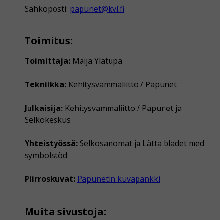
Sähköposti:
papunet@kvl.fi
Toimitus:
Toimittaja:
Maija Ylätupa
Tekniikka:
Kehitysvammaliitto / Papunet
Julkaisija:
Kehitysvammaliitto / Papunet ja
Selkokeskus
Yhteistyössä:
Selkosanomat ja Lätta bladet med
symbolstöd
Piirroskuvat:
Papunetin kuvapankki
Muita sivustoja: